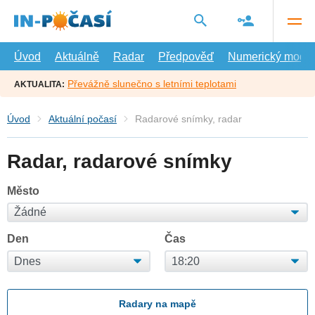
Přejít
na
hlavní
obsah
Úvod
Aktuálně
Radar
Předpověď
Numerický model
Převážně slunečno s letními teplotami
AKTUALITA:
Úvod
Aktuální počasí
Radarové snímky, radar
Radar, radarové snímky
Město
Den
Čas
Radary na mapě