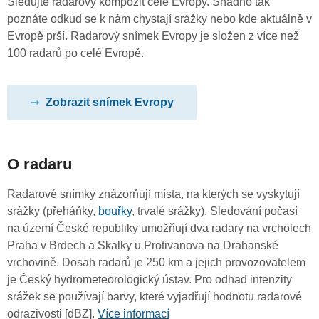
Sledujte radarový kompozit celé Evropy. Snadno tak
poznáte odkud se k nám chystají srážky nebo kde aktuálně v
Evropě prší. Radarový snímek Evropy je složen z více než
100 radarů po celé Evropě.
Zobrazit snímek Evropy
O radaru
Radarové snímky znázorňují místa, na kterých se vyskytují
srážky (přeháňky,
bouřky
, trvalé srážky). Sledování počasí
na území České republiky umožňují dva radary na vrcholech
Praha v Brdech a Skalky u Protivanova na Drahanské
vrchovině. Dosah radarů je 250 km a jejich provozovatelem
je Český hydrometeorologický ústav. Pro odhad intenzity
srážek se používají barvy, které vyjadřují hodnotu radarové
odrazivosti [dBZ].
Více informací