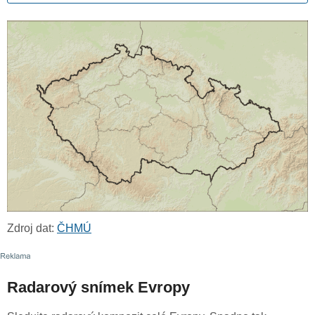
Zdroj dat:
ČHMÚ
Radarový snímek Evropy