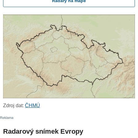
Radary na mapě
Zdroj dat:
ČHMÚ
Radarový snímek Evropy