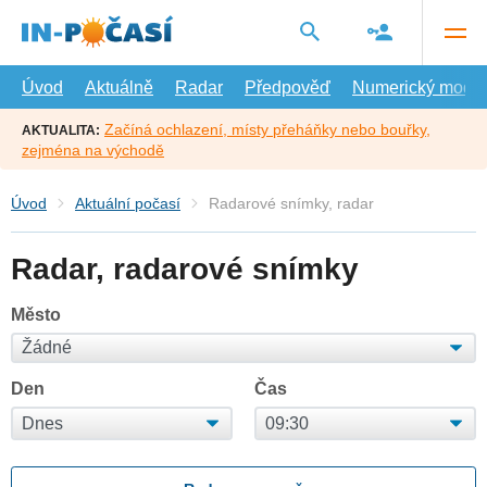
Přejít
na
hlavní
obsah
Úvod
Aktuálně
Radar
Předpověď
Numerický model
Začíná ochlazení, místy přeháňky nebo bouřky,
AKTUALITA:
zejména na východě
Úvod
Aktuální počasí
Radarové snímky, radar
Radar, radarové snímky
Město
Den
Čas