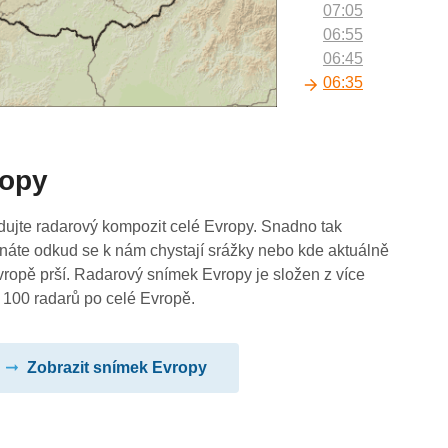
07:05
06:55
06:45
06:35
06:25
06:15
06:05
ropy
05:55
05:45
05:35
dujte radarový kompozit celé Evropy. Snadno tak
05:25
náte odkud se k nám chystají srážky nebo kde aktuálně
05:15
vropě prší. Radarový snímek Evropy je složen z více
05:05
 100 radarů po celé Evropě.
04:55
04:45
Zobrazit snímek Evropy
04:35
04:25
04:15
04:05