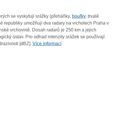
03:55
03:45
rých se vyskytují srážky (přeháňky,
bouřky
, trvalé
03:35
é republiky umožňují dva radary na vrcholech Praha v
03:25
ské vrchovině. Dosah radarů je 250 km a jejich
03:15
ický ústav. Pro odhad intenzity srážek se používají
03:05
drazivosti [dBZ].
Více informací
02:55
02:45
02:35
02:25
02:15
02:05
01:55
01:45
01:35
01:25
01:15
01:05