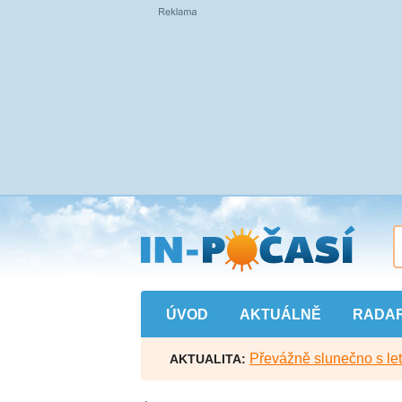
Přejít
na
hlavní
obsah
ÚVOD
AKTUÁLNĚ
RADA
Převážně slunečno s let
AKTUALITA: