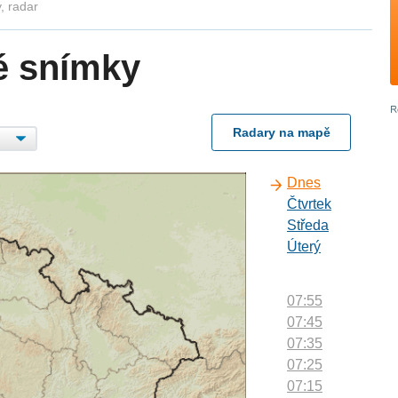
, radar
é snímky
Radary na mapě
Dnes
Čtvrtek
Středa
Úterý
07:55
07:45
07:35
07:25
07:15