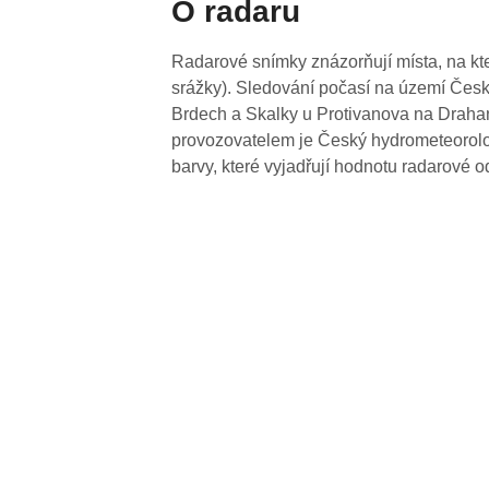
O radaru
Radarové snímky znázorňují místa, na kte
srážky). Sledování počasí na území Česk
Brdech a Skalky u Protivanova na Drahan
provozovatelem je Český hydrometeorolog
barvy, které vyjadřují hodnotu radarové o