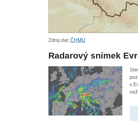
Zdroj dat:
ČHMÚ
Radarový snímek Ev
Sle
poz
v E
než