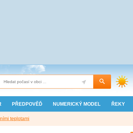
R
PŘEDPOVĚĎ
NUMERICKÝ
MODEL
ŘEKY
ními teplotami