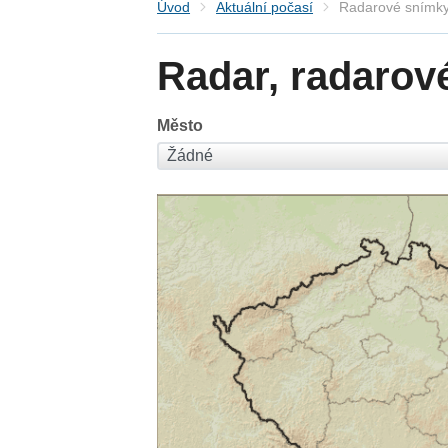
Úvod
Aktuální počasí
Radarové snímky
Radar, radarov
Město