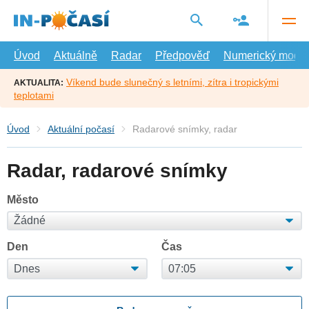
Přejít
na
hlavní
obsah
Úvod
Aktuálně
Radar
Předpověď
Numerický model
Víkend bude slunečný s letními, zítra i tropickými
AKTUALITA:
teplotami
Úvod
Aktuální počasí
Radarové snímky, radar
Radar, radarové snímky
Město
Den
Čas