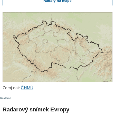
Radary na mapě
Zdroj dat:
ČHMÚ
Radarový snímek Evropy