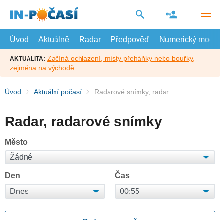
Přejít
na
hlavní
obsah
Úvod
Aktuálně
Radar
Předpověď
Numerický model
Začíná ochlazení, místy přeháňky nebo bouřky,
AKTUALITA:
zejména na východě
Úvod
Aktuální počasí
Radarové snímky, radar
Radar, radarové snímky
Město
Den
Čas