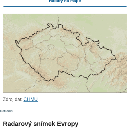
Radary na mapě
Zdroj dat:
ČHMÚ
Radarový snímek Evropy