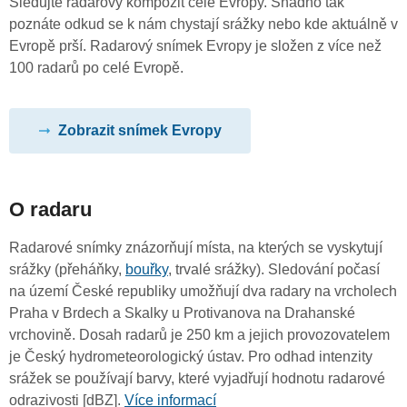
Sledujte radarový kompozit celé Evropy. Snadno tak
poznáte odkud se k nám chystají srážky nebo kde aktuálně v
Evropě prší. Radarový snímek Evropy je složen z více než
100 radarů po celé Evropě.
Zobrazit snímek Evropy
O radaru
Radarové snímky znázorňují místa, na kterých se vyskytují
srážky (přeháňky,
bouřky
, trvalé srážky). Sledování počasí
na území České republiky umožňují dva radary na vrcholech
Praha v Brdech a Skalky u Protivanova na Drahanské
vrchovině. Dosah radarů je 250 km a jejich provozovatelem
je Český hydrometeorologický ústav. Pro odhad intenzity
srážek se používají barvy, které vyjadřují hodnotu radarové
odrazivosti [dBZ].
Více informací