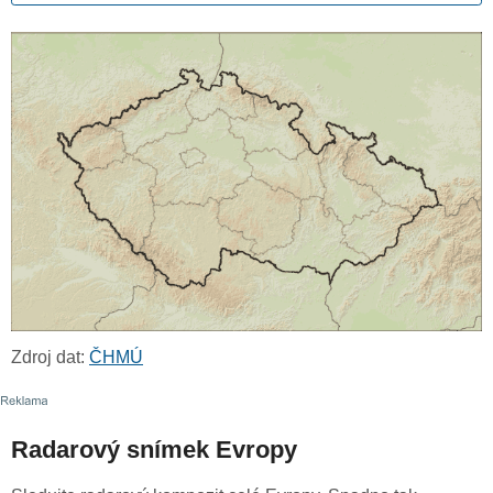
Zdroj dat:
ČHMÚ
Radarový snímek Evropy