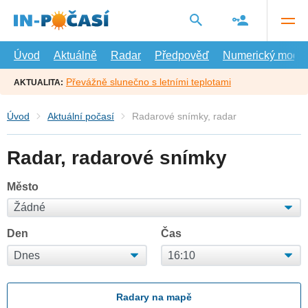
Přejít
na
hlavní
obsah
Úvod
Aktuálně
Radar
Předpověď
Numerický model
Převážně slunečno s letními teplotami
AKTUALITA:
Úvod
Aktuální počasí
Radarové snímky, radar
Radar, radarové snímky
Město
Den
Čas
Radary na mapě