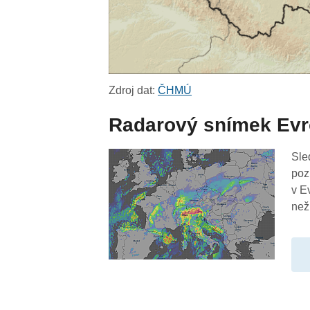
Zdroj dat:
ČHMÚ
Radarový snímek Ev
Sle
poz
v E
než