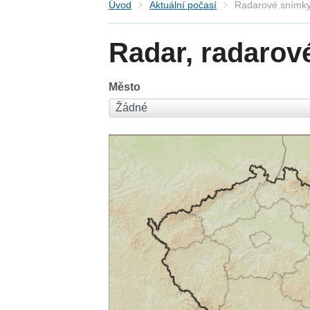
Úvod
Aktuální počasí
Radarové snímky
Radar, radarov
Město