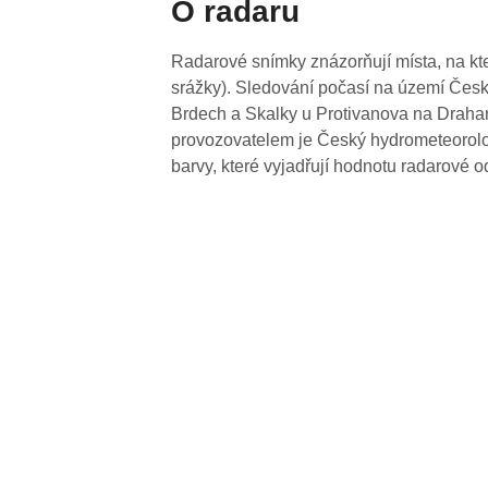
O radaru
Radarové snímky znázorňují místa, na kte
srážky). Sledování počasí na území Česk
Brdech a Skalky u Protivanova na Drahan
provozovatelem je Český hydrometeorolog
barvy, které vyjadřují hodnotu radarové o