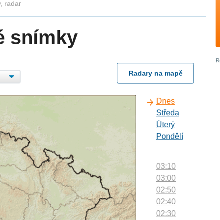
, radar
é snímky
Radary na mapě
Dnes
Středa
Úterý
Pondělí
03:10
03:00
02:50
02:40
02:30