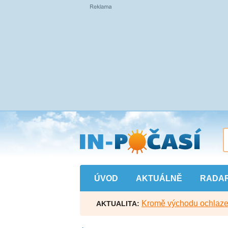
Přejít
na
hlavní
obsah
ÚVOD
AKTUÁLNĚ
RADA
Kromě východu ochlazen
AKTUALITA: