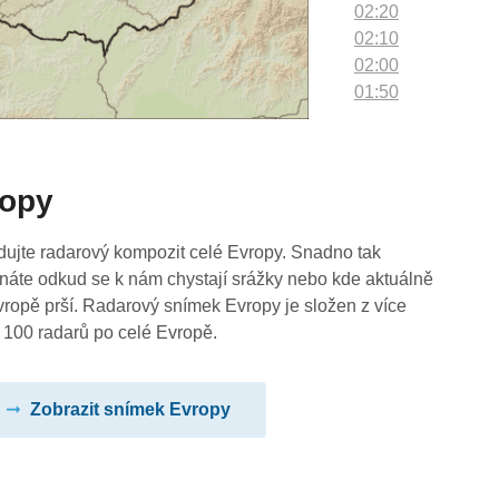
02:20
02:10
02:00
01:50
01:40
01:30
01:20
ropy
01:10
01:00
00:50
dujte radarový kompozit celé Evropy. Snadno tak
00:40
náte odkud se k nám chystají srážky nebo kde aktuálně
00:30
vropě prší. Radarový snímek Evropy je složen z více
00:20
 100 radarů po celé Evropě.
00:10
00:00
Zobrazit snímek Evropy