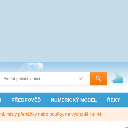
R
PŘEDPOVĚĎ
NUMERICKÝ
MODEL
ŘEKY
í, místy přeháňky nebo bouřky, na východě i silné