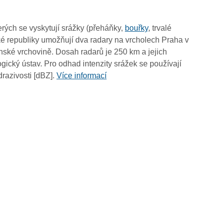
rých se vyskytují srážky (přeháňky,
bouřky
, trvalé
é republiky umožňují dva radary na vrcholech Praha v
ské vrchovině. Dosah radarů je 250 km a jejich
ický ústav. Pro odhad intenzity srážek se používají
drazivosti [dBZ].
Více informací