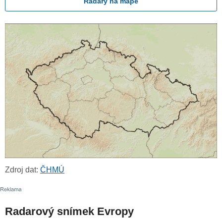
Radary na mapě
Zdroj dat:
ČHMÚ
Radarový snímek Evropy