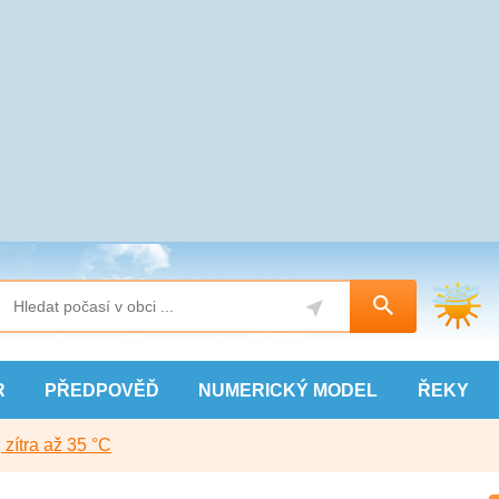
R
PŘEDPOVĚĎ
NUMERICKÝ
MODEL
ŘEKY
, zítra až 35 °C