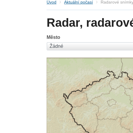
Úvod
Aktuální počasí
Radarové snímky
Radar, radarov
Město