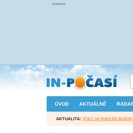
Přejít
na
hlavní
obsah
ÚVOD
AKTUÁLNĚ
RADA
Vrací se tropické teploty
AKTUALITA: