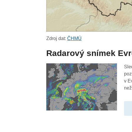
Zdroj dat:
ČHMÚ
Radarový snímek Ev
Sle
poz
v E
než