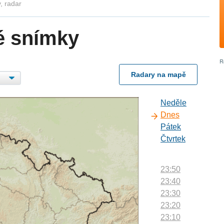
, radar
é snímky
Radary na mapě
Neděle
Dnes
Pátek
Čtvrtek
23:50
23:40
23:30
23:20
23:10