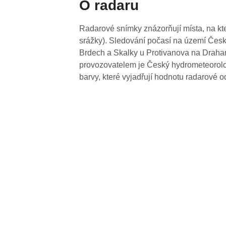
O radaru
Radarové snímky znázorňují místa, na kte
srážky). Sledování počasí na území Česk
Brdech a Skalky u Protivanova na Drahan
provozovatelem je Český hydrometeorolog
barvy, které vyjadřují hodnotu radarové o