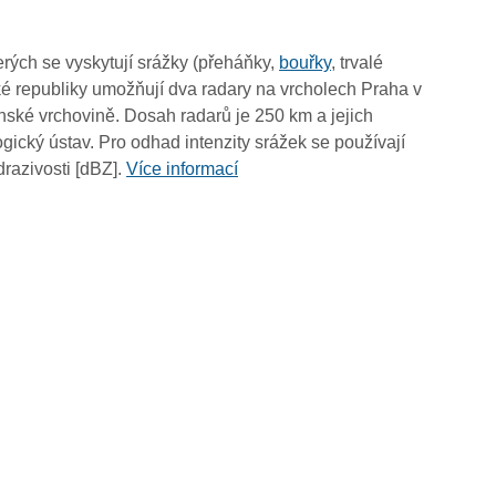
19:50
19:40
rých se vyskytují srážky (přeháňky,
bouřky
, trvalé
19:30
é republiky umožňují dva radary na vrcholech Praha v
19:20
ské vrchovině. Dosah radarů je 250 km a jejich
19:10
ický ústav. Pro odhad intenzity srážek se používají
19:00
drazivosti [dBZ].
Více informací
18:50
18:40
18:30
18:20
18:10
18:00
17:50
17:40
17:30
17:20
17:10
17:00