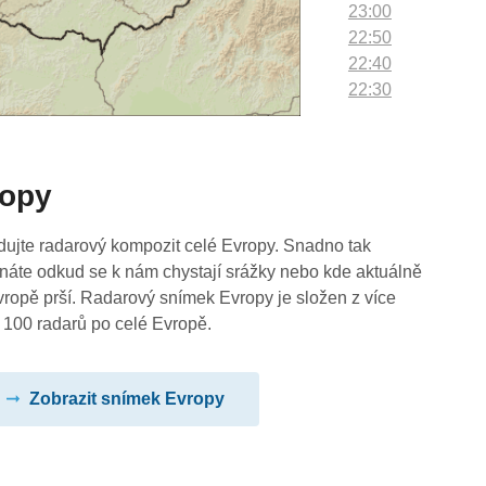
23:00
22:50
22:40
22:30
22:20
22:10
22:00
ropy
21:50
21:40
21:30
dujte radarový kompozit celé Evropy. Snadno tak
21:20
náte odkud se k nám chystají srážky nebo kde aktuálně
21:10
vropě prší. Radarový snímek Evropy je složen z více
21:00
 100 radarů po celé Evropě.
20:50
20:40
Zobrazit snímek Evropy
20:30
20:20
20:10
20:00