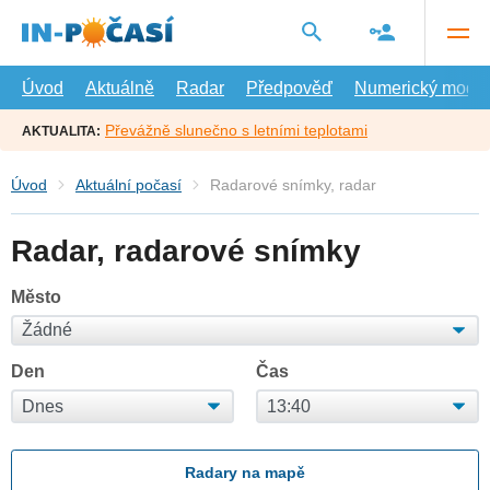
Přejít
na
hlavní
obsah
Úvod
Aktuálně
Radar
Předpověď
Numerický model
Převážně slunečno s letními teplotami
AKTUALITA:
Úvod
Aktuální počasí
Radarové snímky, radar
Radar, radarové snímky
Město
Den
Čas
Radary na mapě