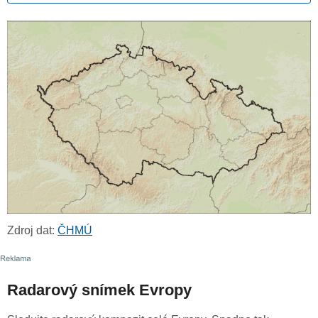
Zdroj dat:
ČHMÚ
Radarový snímek Evropy