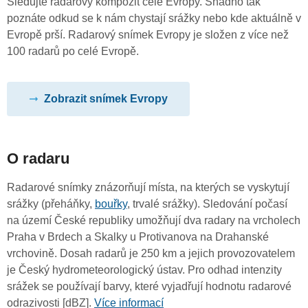
Sledujte radarový kompozit celé Evropy. Snadno tak
poznáte odkud se k nám chystají srážky nebo kde aktuálně v
Evropě prší. Radarový snímek Evropy je složen z více než
100 radarů po celé Evropě.
Zobrazit snímek Evropy
O radaru
Radarové snímky znázorňují místa, na kterých se vyskytují
srážky (přeháňky,
bouřky
, trvalé srážky). Sledování počasí
na území České republiky umožňují dva radary na vrcholech
Praha v Brdech a Skalky u Protivanova na Drahanské
vrchovině. Dosah radarů je 250 km a jejich provozovatelem
je Český hydrometeorologický ústav. Pro odhad intenzity
srážek se používají barvy, které vyjadřují hodnotu radarové
odrazivosti [dBZ].
Více informací