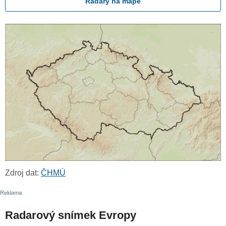
Radary na mapě
Zdroj dat:
ČHMÚ
Radarový snímek Evropy