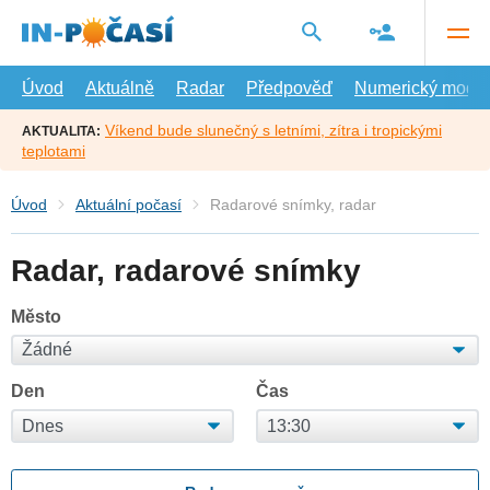
Přejít
na
hlavní
obsah
Úvod
Aktuálně
Radar
Předpověď
Numerický model
Víkend bude slunečný s letními, zítra i tropickými
AKTUALITA:
teplotami
Úvod
Aktuální počasí
Radarové snímky, radar
Radar, radarové snímky
Město
Den
Čas