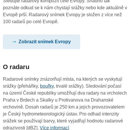
Sledujte radarový kompozit celé Evropy. Snadno tak
poznáte odkud se k nám chystají srážky nebo kde aktuálně v
Evropě prší. Radarový snímek Evropy je složen z více než
100 radarů po celé Evropě.
Zobrazit snímek Evropy
O radaru
Radarové snímky znázorňují místa, na kterých se vyskytují
srážky (přeháňky,
bouřky
, trvalé srážky). Sledování počasí
na území České republiky umožňují dva radary na vrcholech
Praha v Brdech a Skalky u Protivanova na Drahanské
vrchovině. Dosah radarů je 250 km a jejich provozovatelem
je Český hydrometeorologický ústav. Pro odhad intenzity
srážek se používají barvy, které vyjadřují hodnotu radarové
odrazivosti [dBZ].
Více informací