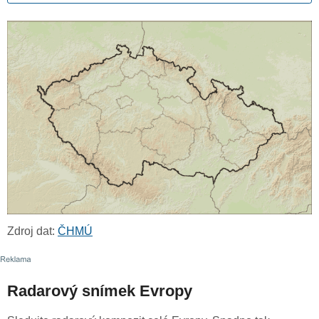
Zdroj dat:
ČHMÚ
Radarový snímek Evropy