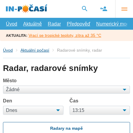
Přejít
na
hlavní
obsah
Úvod
Aktuálně
Radar
Předpověď
Numerický model
Vrací se tropické teploty, zítra až 35 °C
AKTUALITA:
Úvod
Aktuální počasí
Radarové snímky, radar
Radar, radarové snímky
Město
Den
Čas
Radary na mapě