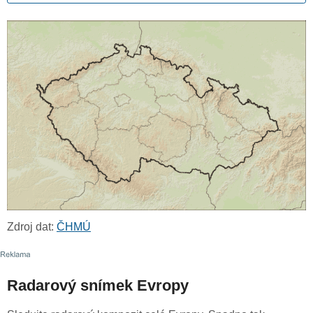
Zdroj dat:
ČHMÚ
Radarový snímek Evropy