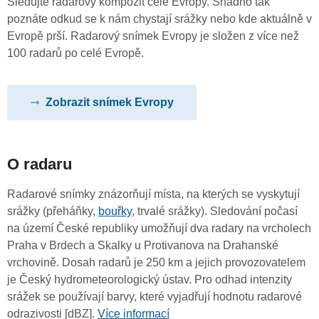
Sledujte radarový kompozit celé Evropy. Snadno tak
poznáte odkud se k nám chystají srážky nebo kde aktuálně v
Evropě prší. Radarový snímek Evropy je složen z více než
100 radarů po celé Evropě.
Zobrazit snímek Evropy
O radaru
Radarové snímky znázorňují místa, na kterých se vyskytují
srážky (přeháňky,
bouřky
, trvalé srážky). Sledování počasí
na území České republiky umožňují dva radary na vrcholech
Praha v Brdech a Skalky u Protivanova na Drahanské
vrchovině. Dosah radarů je 250 km a jejich provozovatelem
je Český hydrometeorologický ústav. Pro odhad intenzity
srážek se používají barvy, které vyjadřují hodnotu radarové
odrazivosti [dBZ].
Více informací