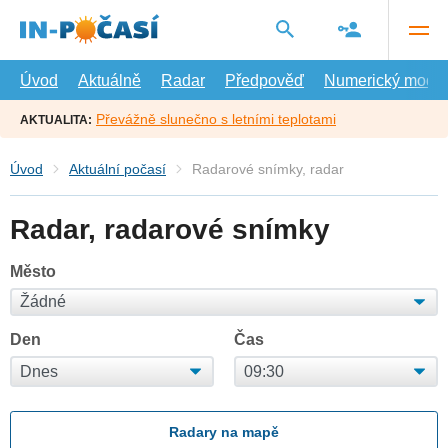
Přejít
na
hlavní
obsah
Úvod
Aktuálně
Radar
Předpověď
Numerický model
Převážně slunečno s letními teplotami
AKTUALITA:
Úvod
Aktuální počasí
Radarové snímky, radar
Radar, radarové snímky
Město
Den
Čas
Radary na mapě