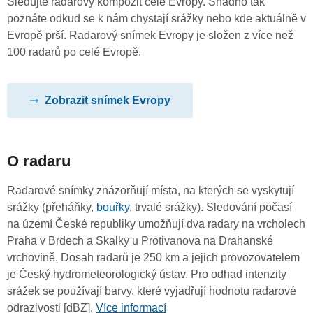
Sledujte radarový kompozit celé Evropy. Snadno tak
poznáte odkud se k nám chystají srážky nebo kde aktuálně v
Evropě prší. Radarový snímek Evropy je složen z více než
100 radarů po celé Evropě.
Zobrazit snímek Evropy
O radaru
Radarové snímky znázorňují místa, na kterých se vyskytují
srážky (přeháňky,
bouřky
, trvalé srážky). Sledování počasí
na území České republiky umožňují dva radary na vrcholech
Praha v Brdech a Skalky u Protivanova na Drahanské
vrchovině. Dosah radarů je 250 km a jejich provozovatelem
je Český hydrometeorologický ústav. Pro odhad intenzity
srážek se používají barvy, které vyjadřují hodnotu radarové
odrazivosti [dBZ].
Více informací