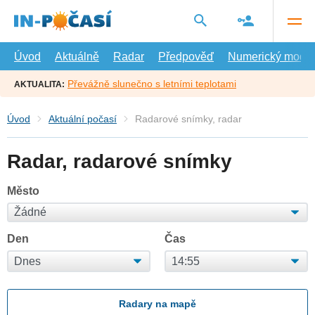
Přejít
na
hlavní
obsah
Úvod
Aktuálně
Radar
Předpověď
Numerický model
Převážně slunečno s letními teplotami
AKTUALITA:
Úvod
Aktuální počasí
Radarové snímky, radar
Radar, radarové snímky
Město
Den
Čas
Radary na mapě