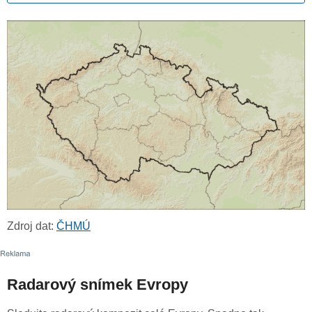
Zdroj dat:
ČHMÚ
Radarový snímek Evropy