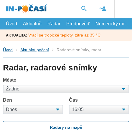
Přejít
na
hlavní
obsah
Úvod
Aktuálně
Radar
Předpověď
Numerický model
Vrací se tropické teploty, zítra až 35 °C
AKTUALITA:
Úvod
Aktuální počasí
Radarové snímky, radar
Radar, radarové snímky
Město
Den
Čas
Radary na mapě