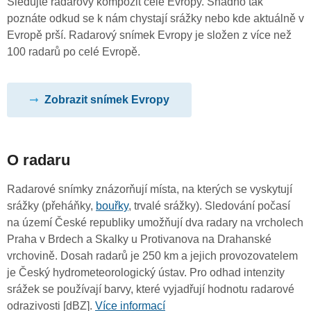
Sledujte radarový kompozit celé Evropy. Snadno tak
poznáte odkud se k nám chystají srážky nebo kde aktuálně v
Evropě prší. Radarový snímek Evropy je složen z více než
100 radarů po celé Evropě.
Zobrazit snímek Evropy
O radaru
Radarové snímky znázorňují místa, na kterých se vyskytují
srážky (přeháňky,
bouřky
, trvalé srážky). Sledování počasí
na území České republiky umožňují dva radary na vrcholech
Praha v Brdech a Skalky u Protivanova na Drahanské
vrchovině. Dosah radarů je 250 km a jejich provozovatelem
je Český hydrometeorologický ústav. Pro odhad intenzity
srážek se používají barvy, které vyjadřují hodnotu radarové
odrazivosti [dBZ].
Více informací