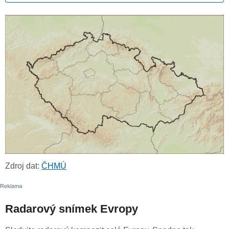
Zdroj dat:
ČHMÚ
Radarový snímek Evropy