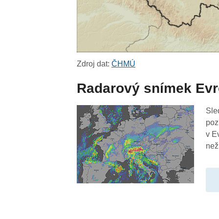
Zdroj dat:
ČHMÚ
Radarový snímek Ev
Sle
poz
v E
než