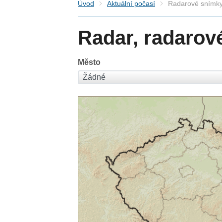
Úvod
Aktuální počasí
Radarové snímky
Radar, radarov
Město