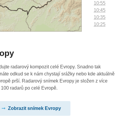
10:55
10:45
10:35
10:25
10:15
10:05
09:55
ropy
09:45
09:35
09:25
dujte radarový kompozit celé Evropy. Snadno tak
09:15
náte odkud se k nám chystají srážky nebo kde aktuálně
09:05
vropě prší. Radarový snímek Evropy je složen z více
08:55
 100 radarů po celé Evropě.
08:45
08:35
Zobrazit snímek Evropy
08:25
08:15
08:05
07:55