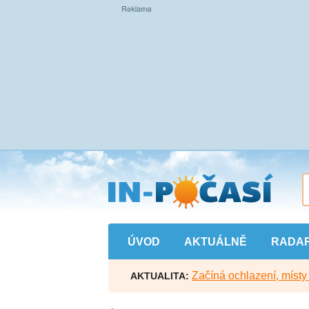
Přejít
na
hlavní
obsah
ÚVOD
AKTUÁLNĚ
RADA
Začíná ochlazení, míst
AKTUALITA: