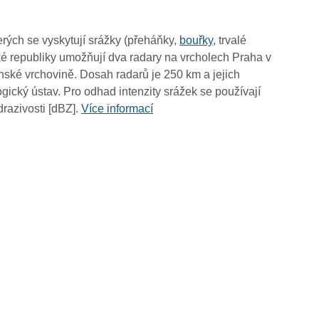
07:45
07:35
rých se vyskytují srážky (přeháňky,
bouřky
, trvalé
07:25
é republiky umožňují dva radary na vrcholech Praha v
07:15
ské vrchovině. Dosah radarů je 250 km a jejich
07:05
ický ústav. Pro odhad intenzity srážek se používají
06:55
drazivosti [dBZ].
Více informací
06:45
06:35
06:25
06:15
06:05
05:55
05:45
05:35
05:25
05:15
05:05
04:55