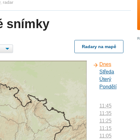
, radar
é snímky
Radary na mapě
Dnes
Středa
Úterý
Pondělí
11:45
11:35
11:25
11:15
11:05