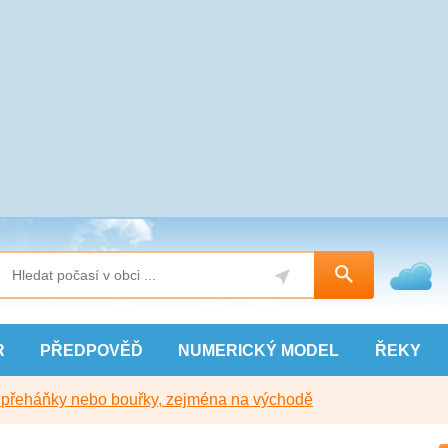
R
PŘEDPOVĚĎ
NUMERICKÝ
MODEL
ŘEKY
y přeháňky nebo bouřky, zejména na východě