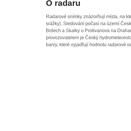
O radaru
Radarové snímky znázorňují místa, na kte
srážky). Sledování počasí na území Česk
Brdech a Skalky u Protivanova na Drahan
provozovatelem je Český hydrometeorolog
barvy, které vyjadřují hodnotu radarové o