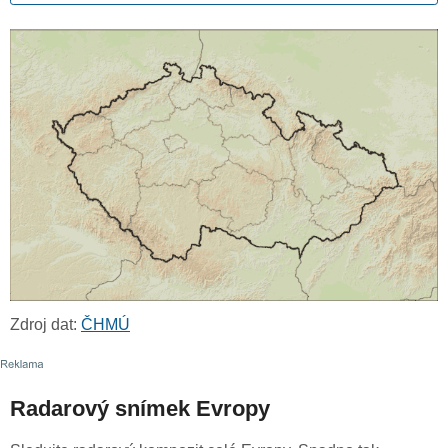
Zdroj dat:
ČHMÚ
Radarový snímek Evropy