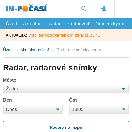
Přejít
na
hlavní
obsah
Úvod
Aktuálně
Radar
Předpověď
Numerický model
Vrací se tropické teploty, zítra až 35 °C
AKTUALITA:
Úvod
Aktuální počasí
Radarové snímky, radar
Radar, radarové snímky
Město
Den
Čas
Radary na mapě