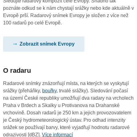
Sledujte radarový kompozit celé Evropy. Snadno tak
poznáte odkud se k nám chystají srážky nebo kde aktuálně v
Evropě prší. Radarový snímek Evropy je složen z více než
100 radarů po celé Evropě.
Zobrazit snímek Evropy
O radaru
Radarové snímky znázorňují místa, na kterých se vyskytují
srážky (přeháňky,
bouřky
, trvalé srážky). Sledování počasí
na území České republiky umožňují dva radary na vrcholech
Praha v Brdech a Skalky u Protivanova na Drahanské
vrchovině. Dosah radarů je 250 km a jejich provozovatelem
je Český hydrometeorologický ústav. Pro odhad intenzity
srážek se používají barvy, které vyjadřují hodnotu radarové
odrazivosti [dBZ].
Více informací