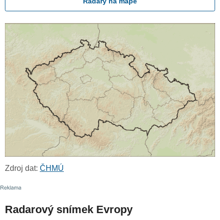
Radary na mapě
Zdroj dat:
ČHMÚ
Radarový snímek Evropy