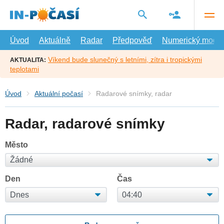
Přejít
na
hlavní
obsah
Úvod
Aktuálně
Radar
Předpověď
Numerický model
Víkend bude slunečný s letními, zítra i tropickými
AKTUALITA:
teplotami
Úvod
Aktuální počasí
Radarové snímky, radar
Radar, radarové snímky
Město
Den
Čas