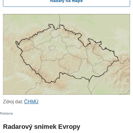
Radary na mapě
Zdroj dat:
ČHMÚ
Radarový snímek Evropy