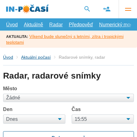
Přejít
na
hlavní
obsah
Úvod
Aktuálně
Radar
Předpověď
Numerický model
Víkend bude slunečný s letními, zítra i tropickými
AKTUALITA:
teplotami
Úvod
Aktuální počasí
Radarové snímky, radar
Radar, radarové snímky
Město
Den
Čas