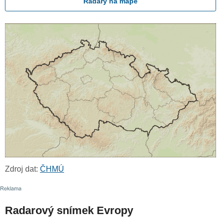
Radary na mapě
Zdroj dat:
ČHMÚ
Radarový snímek Evropy