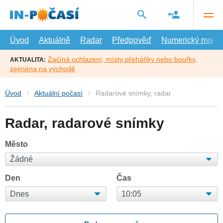
Přejít
na
hlavní
obsah
Úvod
Aktuálně
Radar
Předpověď
Numerický model
Začíná ochlazení, místy přeháňky nebo bouřky,
AKTUALITA:
zejména na východě
Úvod
Aktuální počasí
Radarové snímky, radar
Radar, radarové snímky
Město
Den
Čas