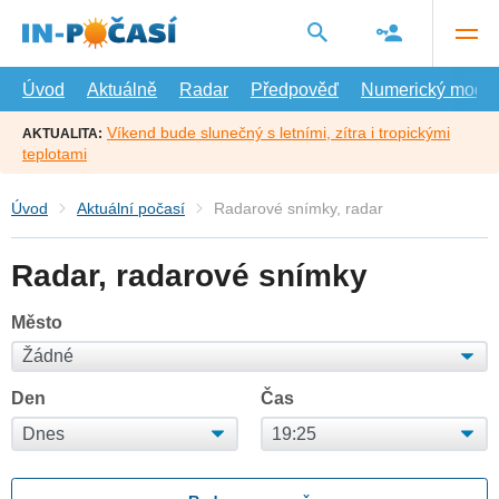
Přejít
na
hlavní
obsah
Úvod
Aktuálně
Radar
Předpověď
Numerický model
Víkend bude slunečný s letními, zítra i tropickými
AKTUALITA:
teplotami
Úvod
Aktuální počasí
Radarové snímky, radar
Radar, radarové snímky
Město
Den
Čas