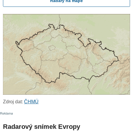
Radary na mapě
Zdroj dat:
ČHMÚ
Radarový snímek Evropy