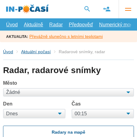
Přejít
na
hlavní
obsah
Úvod
Aktuálně
Radar
Předpověď
Numerický model
Převážně slunečno s letními teplotami
AKTUALITA:
Úvod
Aktuální počasí
Radarové snímky, radar
Radar, radarové snímky
Město
Den
Čas
Radary na mapě