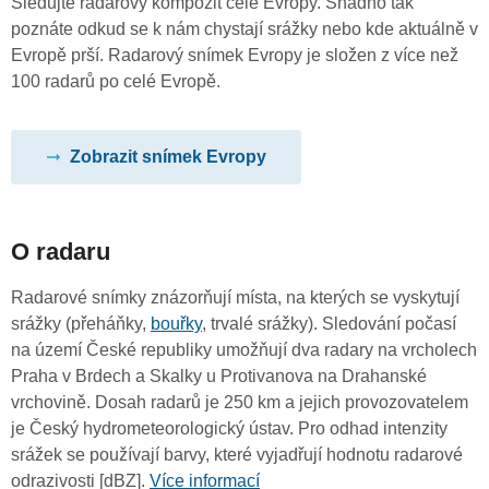
Sledujte radarový kompozit celé Evropy. Snadno tak
poznáte odkud se k nám chystají srážky nebo kde aktuálně v
Evropě prší. Radarový snímek Evropy je složen z více než
100 radarů po celé Evropě.
Zobrazit snímek Evropy
O radaru
Radarové snímky znázorňují místa, na kterých se vyskytují
srážky (přeháňky,
bouřky
, trvalé srážky). Sledování počasí
na území České republiky umožňují dva radary na vrcholech
Praha v Brdech a Skalky u Protivanova na Drahanské
vrchovině. Dosah radarů je 250 km a jejich provozovatelem
je Český hydrometeorologický ústav. Pro odhad intenzity
srážek se používají barvy, které vyjadřují hodnotu radarové
odrazivosti [dBZ].
Více informací