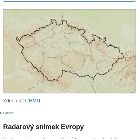
Zdroj dat:
ČHMÚ
Radarový snímek Evropy