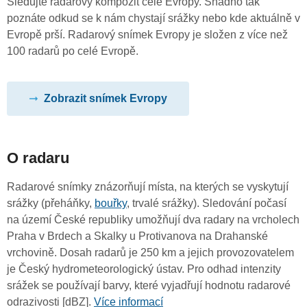
Sledujte radarový kompozit celé Evropy. Snadno tak
poznáte odkud se k nám chystají srážky nebo kde aktuálně v
Evropě prší. Radarový snímek Evropy je složen z více než
100 radarů po celé Evropě.
Zobrazit snímek Evropy
O radaru
Radarové snímky znázorňují místa, na kterých se vyskytují
srážky (přeháňky,
bouřky
, trvalé srážky). Sledování počasí
na území České republiky umožňují dva radary na vrcholech
Praha v Brdech a Skalky u Protivanova na Drahanské
vrchovině. Dosah radarů je 250 km a jejich provozovatelem
je Český hydrometeorologický ústav. Pro odhad intenzity
srážek se používají barvy, které vyjadřují hodnotu radarové
odrazivosti [dBZ].
Více informací