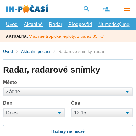
Přejít
na
hlavní
obsah
Úvod
Aktuálně
Radar
Předpověď
Numerický model
Vrací se tropické teploty, zítra až 35 °C
AKTUALITA:
Úvod
Aktuální počasí
Radarové snímky, radar
Radar, radarové snímky
Město
Den
Čas
Radary na mapě