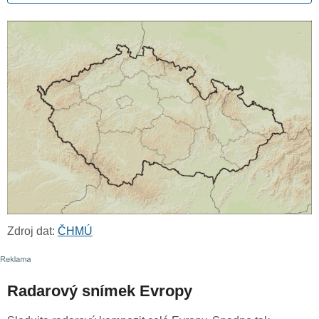
Zdroj dat:
ČHMÚ
Radarový snímek Evropy