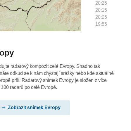
20:25
20:15
20:05
19:55
19:45
19:35
19:25
ropy
19:15
19:05
18:55
dujte radarový kompozit celé Evropy. Snadno tak
18:45
náte odkud se k nám chystají srážky nebo kde aktuálně
18:35
vropě prší. Radarový snímek Evropy je složen z více
18:25
 100 radarů po celé Evropě.
18:15
18:05
Zobrazit snímek Evropy
17:55
17:45
17:35
17:25