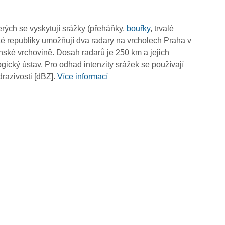
17:15
17:05
rých se vyskytují srážky (přeháňky,
bouřky
, trvalé
16:55
é republiky umožňují dva radary na vrcholech Praha v
16:45
ské vrchovině. Dosah radarů je 250 km a jejich
16:35
ický ústav. Pro odhad intenzity srážek se používají
16:25
drazivosti [dBZ].
Více informací
16:15
16:05
15:55
15:45
15:35
15:25
15:15
15:05
14:55
14:45
14:35
14:25