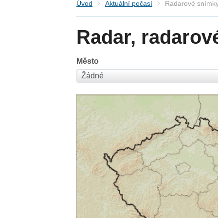
Úvod
Aktuální počasí
Radarové snímky
Radar, radarov
Město