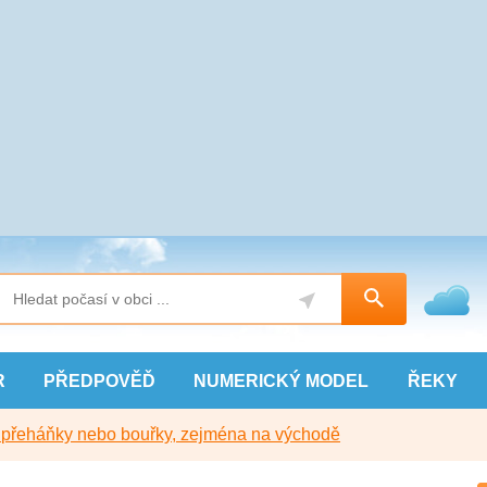
R
PŘEDPOVĚĎ
NUMERICKÝ
MODEL
ŘEKY
y přeháňky nebo bouřky, zejména na východě