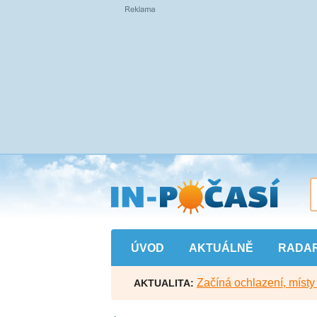
Přejít
na
hlavní
obsah
ÚVOD
AKTUÁLNĚ
RADA
Začíná ochlazení, míst
AKTUALITA: