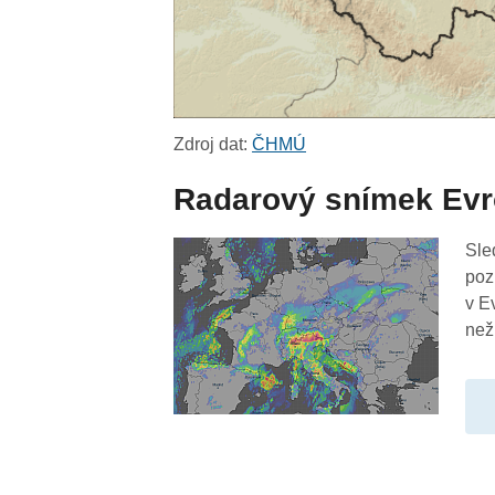
Zdroj dat:
ČHMÚ
Radarový snímek Ev
Sle
poz
v E
než