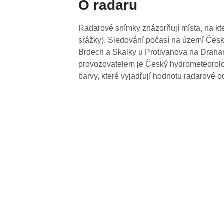
O radaru
Radarové snímky znázorňují místa, na kte
srážky). Sledování počasí na území Česk
Brdech a Skalky u Protivanova na Drahan
provozovatelem je Český hydrometeorolog
barvy, které vyjadřují hodnotu radarové o