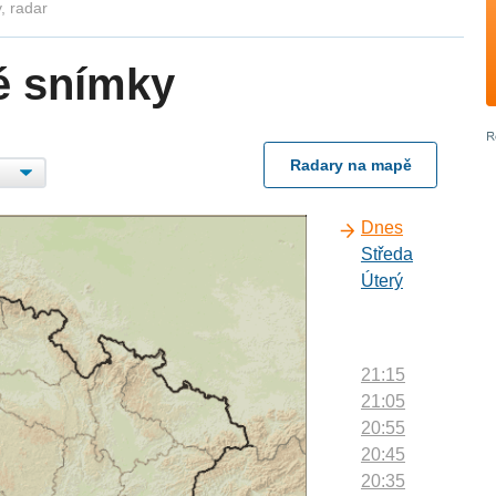
, radar
é snímky
Radary na mapě
Dnes
Středa
Úterý
21:15
21:05
20:55
20:45
20:35