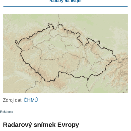
Radary na mapě
Zdroj dat:
ČHMÚ
Radarový snímek Evropy