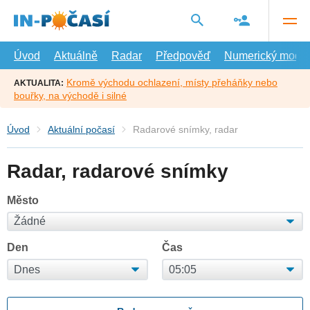
Přejít
na
hlavní
obsah
Úvod
Aktuálně
Radar
Předpověď
Numerický model
Kromě východu ochlazení, místy přeháňky nebo
AKTUALITA:
bouřky, na východě i silné
Úvod
Aktuální počasí
Radarové snímky, radar
Radar, radarové snímky
Město
Den
Čas