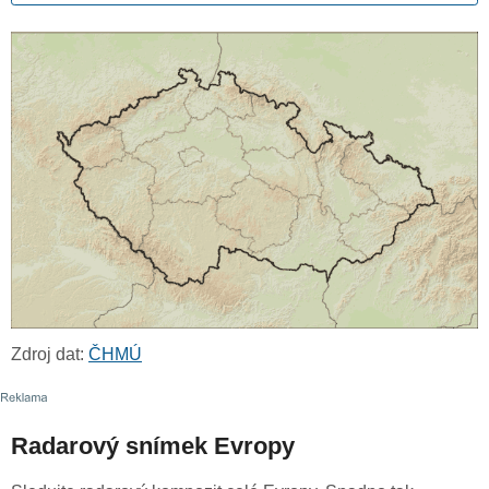
Zdroj dat:
ČHMÚ
Radarový snímek Evropy