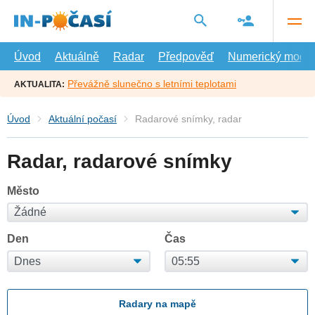
Přejít
na
hlavní
obsah
Úvod
Aktuálně
Radar
Předpověď
Numerický model
Převážně slunečno s letními teplotami
AKTUALITA:
Úvod
Aktuální počasí
Radarové snímky, radar
Radar, radarové snímky
Město
Den
Čas
Radary na mapě