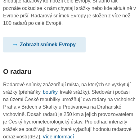
Sledujte radarový kompozit celé Evropy. Snadno tak
poznáte odkud se k nám chystají srážky nebo kde aktuálně v
Evropě prší. Radarový snímek Evropy je složen z více než
100 radarů po celé Evropě.
Zobrazit snímek Evropy
O radaru
Radarové snímky znázorňují místa, na kterých se vyskytují
srážky (přeháňky,
bouřky
, trvalé srážky). Sledování počasí
na území České republiky umožňují dva radary na vrcholech
Praha v Brdech a Skalky u Protivanova na Drahanské
vrchovině. Dosah radarů je 250 km a jejich provozovatelem
je Český hydrometeorologický ústav. Pro odhad intenzity
srážek se používají barvy, které vyjadřují hodnotu radarové
odrazivosti [dBZ].
Více informací