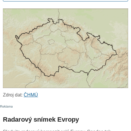
Zdroj dat:
ČHMÚ
Radarový snímek Evropy