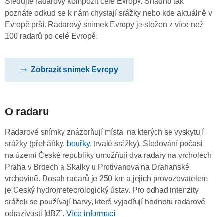
Sledujte radarový kompozit celé Evropy. Snadno tak
poznáte odkud se k nám chystají srážky nebo kde aktuálně v
Evropě prší. Radarový snímek Evropy je složen z více než
100 radarů po celé Evropě.
Zobrazit snímek Evropy
O radaru
Radarové snímky znázorňují místa, na kterých se vyskytují
srážky (přeháňky,
bouřky
, trvalé srážky). Sledování počasí
na území České republiky umožňují dva radary na vrcholech
Praha v Brdech a Skalky u Protivanova na Drahanské
vrchovině. Dosah radarů je 250 km a jejich provozovatelem
je Český hydrometeorologický ústav. Pro odhad intenzity
srážek se používají barvy, které vyjadřují hodnotu radarové
odrazivosti [dBZ].
Více informací