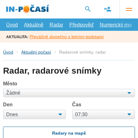
Přejít
na
hlavní
obsah
Úvod
Aktuálně
Radar
Předpověď
Numerický model
Převážně slunečno s letními teplotami
AKTUALITA:
Úvod
Aktuální počasí
Radarové snímky, radar
Radar, radarové snímky
Město
Den
Čas
Radary na mapě