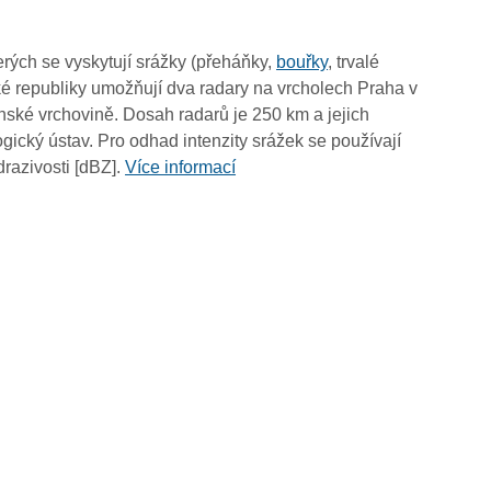
07:25
07:15
rých se vyskytují srážky (přeháňky,
bouřky
, trvalé
07:05
é republiky umožňují dva radary na vrcholech Praha v
06:55
ské vrchovině. Dosah radarů je 250 km a jejich
06:45
ický ústav. Pro odhad intenzity srážek se používají
06:35
drazivosti [dBZ].
Více informací
06:25
06:15
06:05
05:55
05:45
05:35
05:25
05:15
05:05
04:55
04:45
04:35