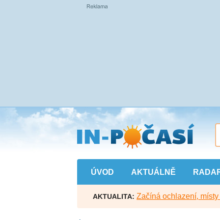
Přejít
na
hlavní
obsah
ÚVOD
AKTUÁLNĚ
RADA
Začíná ochlazení, míst
AKTUALITA: