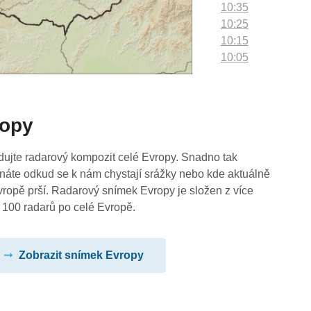
10:35
10:25
10:15
10:05
09:55
09:45
09:35
ropy
09:25
09:15
09:05
dujte radarový kompozit celé Evropy. Snadno tak
08:55
náte odkud se k nám chystají srážky nebo kde aktuálně
08:45
vropě prší. Radarový snímek Evropy je složen z více
08:35
 100 radarů po celé Evropě.
08:25
08:15
Zobrazit snímek Evropy
08:05
07:55
07:45
07:35