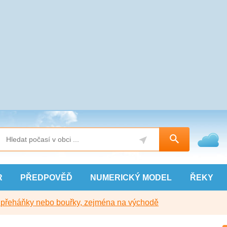
R
PŘEDPOVĚĎ
NUMERICKÝ
MODEL
ŘEKY
y přeháňky nebo bouřky, zejména na východě