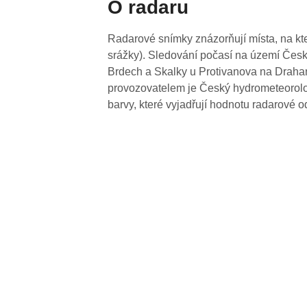
O radaru
Radarové snímky znázorňují místa, na kte
srážky). Sledování počasí na území Česk
Brdech a Skalky u Protivanova na Drahan
provozovatelem je Český hydrometeorolog
barvy, které vyjadřují hodnotu radarové o