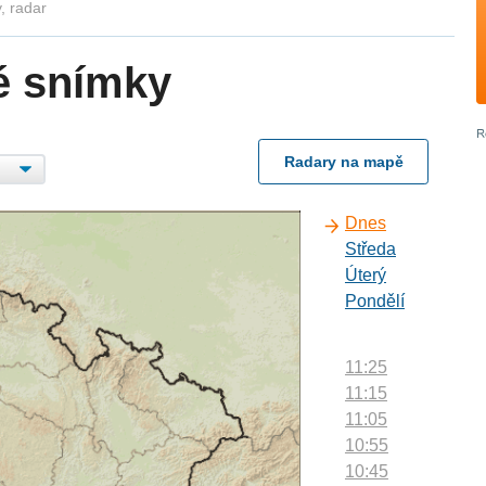
, radar
é snímky
Radary na mapě
Dnes
Středa
Úterý
Pondělí
11:25
11:15
11:05
10:55
10:45