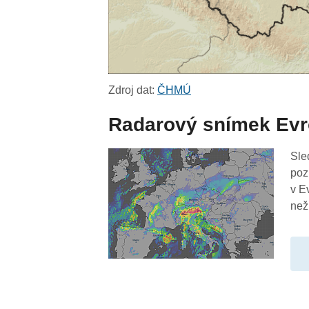
Zdroj dat:
ČHMÚ
Radarový snímek Ev
Sle
poz
v E
než