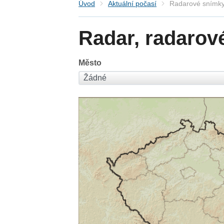
Úvod
Aktuální počasí
Radarové snímky
Radar, radarov
Město