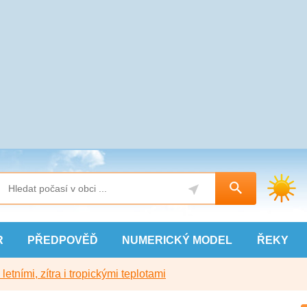
R
PŘEDPOVĚĎ
NUMERICKÝ
MODEL
ŘEKY
etními, zítra i tropickými teplotami