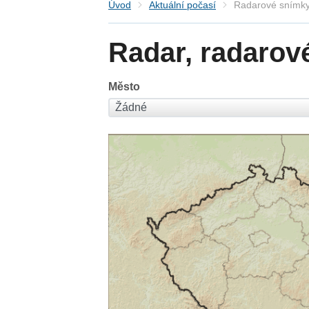
Úvod
Aktuální počasí
Radarové snímky
Radar, radarov
Město