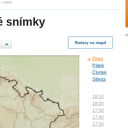
, radar
é snímky
Radary na mapě
Dnes
Pátek
Čtvrtek
Středa
18:10
18:00
17:50
17:40
17:30