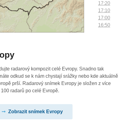
17:20
17:10
17:00
16:50
16:40
16:30
16:20
ropy
16:10
16:00
15:50
dujte radarový kompozit celé Evropy. Snadno tak
15:40
náte odkud se k nám chystají srážky nebo kde aktuálně
15:30
vropě prší. Radarový snímek Evropy je složen z více
15:20
 100 radarů po celé Evropě.
15:10
15:00
Zobrazit snímek Evropy
14:50
14:40
14:30
14:20