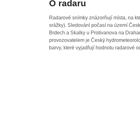
O radaru
Radarové snímky znázorňují místa, na kte
srážky). Sledování počasí na území Česk
Brdech a Skalky u Protivanova na Drahan
provozovatelem je Český hydrometeorolog
barvy, které vyjadřují hodnotu radarové o