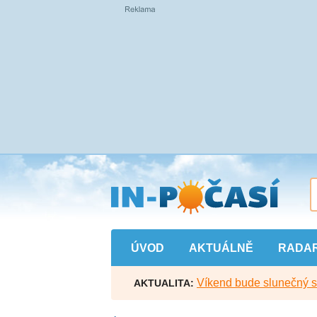
Přejít
na
hlavní
obsah
ÚVOD
AKTUÁLNĚ
RADA
Víkend bude slunečný s l
AKTUALITA: