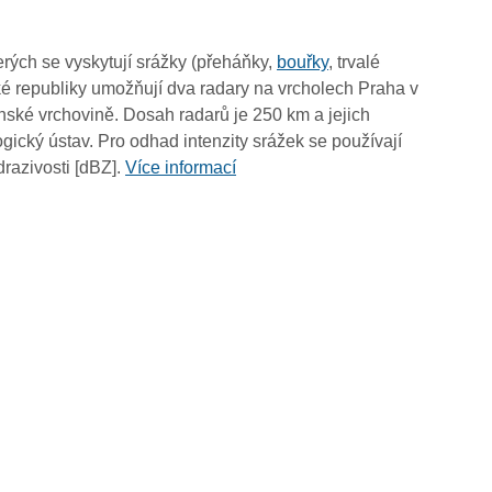
14:10
14:00
rých se vyskytují srážky (přeháňky,
bouřky
, trvalé
13:50
é republiky umožňují dva radary na vrcholech Praha v
13:40
ské vrchovině. Dosah radarů je 250 km a jejich
13:30
ický ústav. Pro odhad intenzity srážek se používají
13:20
drazivosti [dBZ].
Více informací
13:10
13:00
12:50
12:40
12:30
12:20
12:10
12:00
11:50
11:40
11:30
11:20