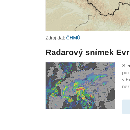
Zdroj dat:
ČHMÚ
Radarový snímek Ev
Sle
poz
v E
než