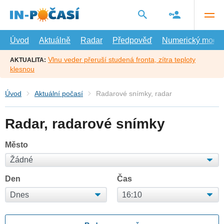
Přejít
na
hlavní
obsah
Úvod
Aktuálně
Radar
Předpověď
Numerický model
Vlnu veder přeruší studená fronta, zítra teploty
AKTUALITA:
klesnou
Úvod
Aktuální počasí
Radarové snímky, radar
Radar, radarové snímky
Město
Den
Čas