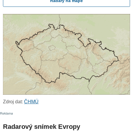
Radary na mapě
Zdroj dat:
ČHMÚ
Radarový snímek Evropy