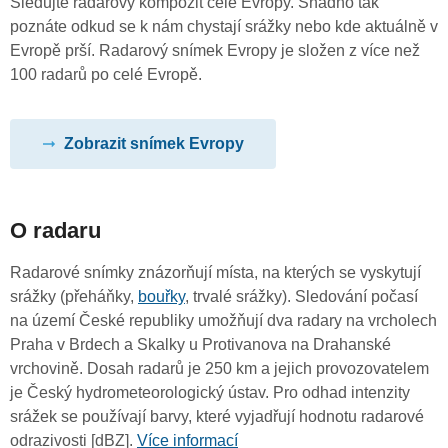
Sledujte radarový kompozit celé Evropy. Snadno tak
poznáte odkud se k nám chystají srážky nebo kde aktuálně v
Evropě prší. Radarový snímek Evropy je složen z více než
100 radarů po celé Evropě.
Zobrazit snímek Evropy
O radaru
Radarové snímky znázorňují místa, na kterých se vyskytují
srážky (přeháňky,
bouřky
, trvalé srážky). Sledování počasí
na území České republiky umožňují dva radary na vrcholech
Praha v Brdech a Skalky u Protivanova na Drahanské
vrchovině. Dosah radarů je 250 km a jejich provozovatelem
je Český hydrometeorologický ústav. Pro odhad intenzity
srážek se používají barvy, které vyjadřují hodnotu radarové
odrazivosti [dBZ].
Více informací