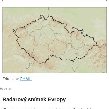
Zdroj dat:
ČHMÚ
Radarový snímek Evropy