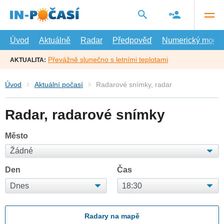
Přejít
na
hlavní
obsah
Úvod
Aktuálně
Radar
Předpověď
Numerický model
Převážně slunečno s letními teplotami
AKTUALITA:
Úvod
Aktuální počasí
Radarové snímky, radar
Radar, radarové snímky
Město
Den
Čas
Radary na mapě