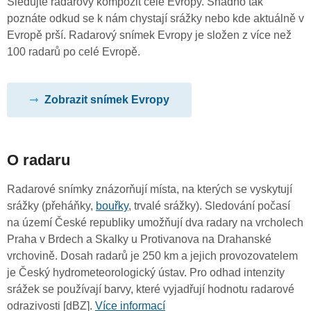
Sledujte radarový kompozit celé Evropy. Snadno tak
poznáte odkud se k nám chystají srážky nebo kde aktuálně v
Evropě prší. Radarový snímek Evropy je složen z více než
100 radarů po celé Evropě.
Zobrazit snímek Evropy
O radaru
Radarové snímky znázorňují místa, na kterých se vyskytují
srážky (přeháňky,
bouřky
, trvalé srážky). Sledování počasí
na území České republiky umožňují dva radary na vrcholech
Praha v Brdech a Skalky u Protivanova na Drahanské
vrchovině. Dosah radarů je 250 km a jejich provozovatelem
je Český hydrometeorologický ústav. Pro odhad intenzity
srážek se používají barvy, které vyjadřují hodnotu radarové
odrazivosti [dBZ].
Více informací