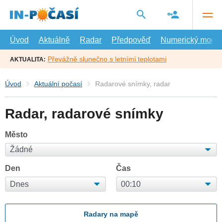
Přejít
na
hlavní
obsah
Úvod
Aktuálně
Radar
Předpověď
Numerický model
Převážně slunečno s letními teplotami
AKTUALITA:
Úvod
Aktuální počasí
Radarové snímky, radar
Radar, radarové snímky
Město
Den
Čas
Radary na mapě