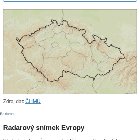
Zdroj dat:
ČHMÚ
Radarový snímek Evropy