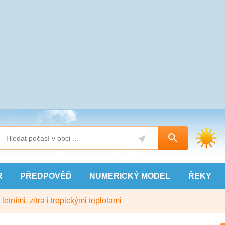
R
PŘEDPOVĚĎ
NUMERICKÝ
MODEL
ŘEKY
etními, zítra i tropickými teplotami