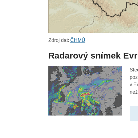
Zdroj dat:
ČHMÚ
Radarový snímek Ev
Sle
poz
v E
než