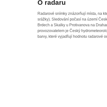
O radaru
Radarové snímky znázorňují místa, na kte
srážky). Sledování počasí na území Česk
Brdech a Skalky u Protivanova na Drahan
provozovatelem je Český hydrometeorolog
barvy, které vyjadřují hodnotu radarové o