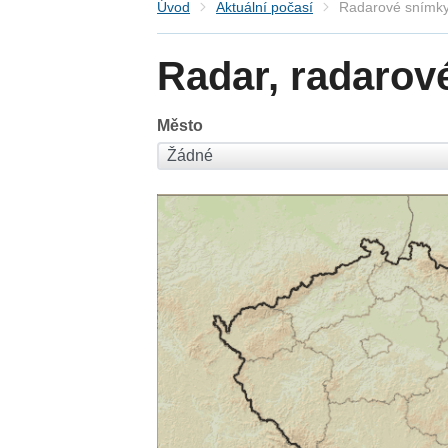
Úvod
Aktuální počasí
Radarové snímky
Radar, radarov
Město