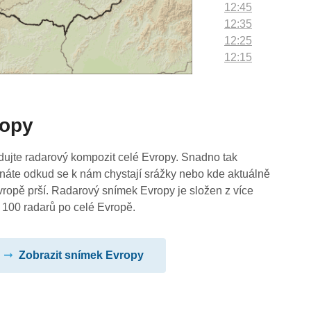
12:45
12:35
12:25
12:15
12:05
11:55
11:45
ropy
11:35
11:25
11:15
dujte radarový kompozit celé Evropy. Snadno tak
11:05
náte odkud se k nám chystají srážky nebo kde aktuálně
10:55
vropě prší. Radarový snímek Evropy je složen z více
10:45
 100 radarů po celé Evropě.
10:35
10:25
Zobrazit snímek Evropy
10:15
10:05
09:55
09:45