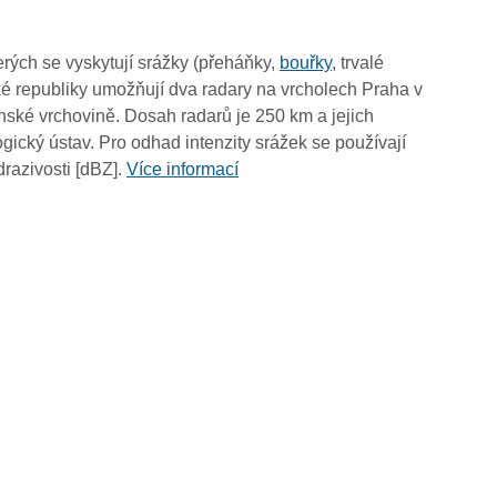
09:35
09:25
rých se vyskytují srážky (přeháňky,
bouřky
, trvalé
09:15
é republiky umožňují dva radary na vrcholech Praha v
09:05
ské vrchovině. Dosah radarů je 250 km a jejich
08:55
ický ústav. Pro odhad intenzity srážek se používají
08:45
drazivosti [dBZ].
Více informací
08:35
08:25
08:15
08:05
07:55
07:45
07:35
07:25
07:15
07:05
06:55
06:45