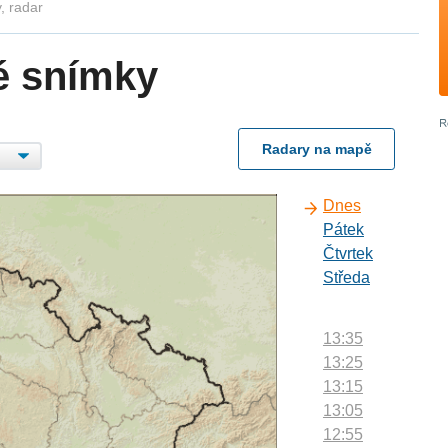
, radar
é snímky
Radary na mapě
Dnes
Pátek
Čtvrtek
Středa
13:35
13:25
13:15
13:05
12:55