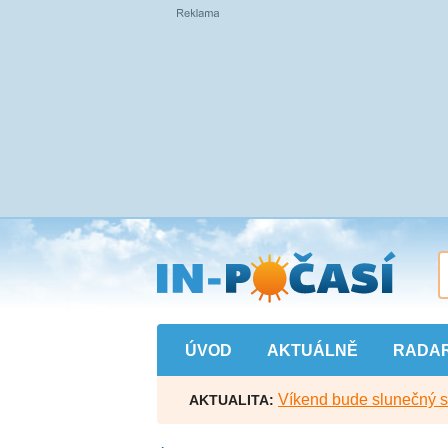
Přejít
na
hlavní
obsah
ÚVOD
AKTUÁLNĚ
RADA
Víkend bude slunečný s l
AKTUALITA: