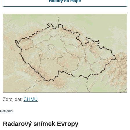
Radary na mapě
Zdroj dat:
ČHMÚ
Radarový snímek Evropy