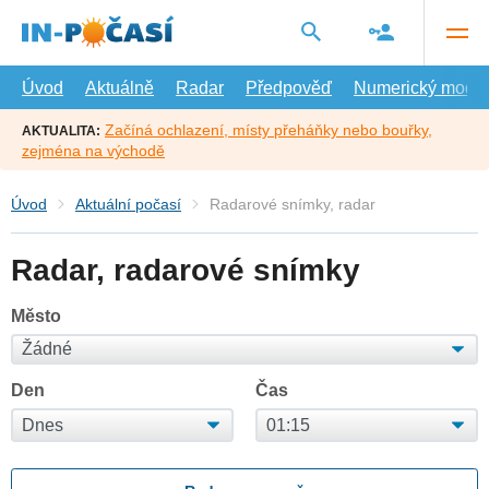
Přejít
na
hlavní
obsah
Úvod
Aktuálně
Radar
Předpověď
Numerický model
Začíná ochlazení, místy přeháňky nebo bouřky,
AKTUALITA:
zejména na východě
Úvod
Aktuální počasí
Radarové snímky, radar
Radar, radarové snímky
Město
Den
Čas