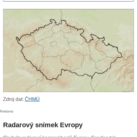
Zdroj dat:
ČHMÚ
Radarový snímek Evropy