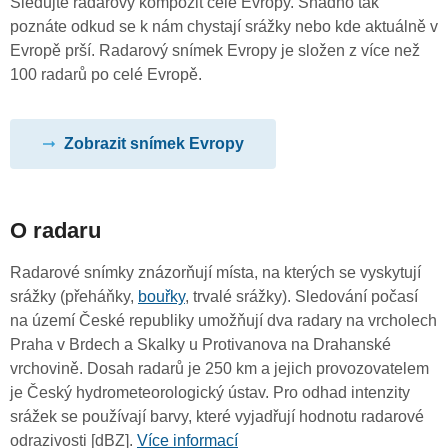
Sledujte radarový kompozit celé Evropy. Snadno tak
poznáte odkud se k nám chystají srážky nebo kde aktuálně v
Evropě prší. Radarový snímek Evropy je složen z více než
100 radarů po celé Evropě.
Zobrazit snímek Evropy
O radaru
Radarové snímky znázorňují místa, na kterých se vyskytují
srážky (přeháňky,
bouřky
, trvalé srážky). Sledování počasí
na území České republiky umožňují dva radary na vrcholech
Praha v Brdech a Skalky u Protivanova na Drahanské
vrchovině. Dosah radarů je 250 km a jejich provozovatelem
je Český hydrometeorologický ústav. Pro odhad intenzity
srážek se používají barvy, které vyjadřují hodnotu radarové
odrazivosti [dBZ].
Více informací