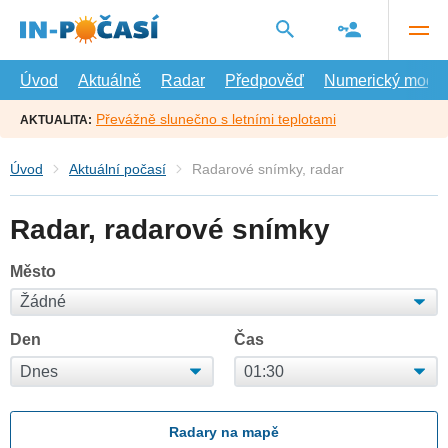
Přejít
na
hlavní
obsah
Úvod
Aktuálně
Radar
Předpověď
Numerický model
Převážně slunečno s letními teplotami
AKTUALITA:
Úvod
Aktuální počasí
Radarové snímky, radar
Radar, radarové snímky
Město
Den
Čas
Radary na mapě