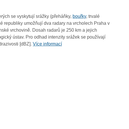
16:25
16:15
rých se vyskytují srážky (přeháňky,
bouřky
, trvalé
16:05
é republiky umožňují dva radary na vrcholech Praha v
15:55
ské vrchovině. Dosah radarů je 250 km a jejich
15:45
ický ústav. Pro odhad intenzity srážek se používají
15:35
drazivosti [dBZ].
Více informací
15:25
15:15
15:05
14:55
14:45
14:35
14:25
14:15
14:05
13:55
13:45
13:35