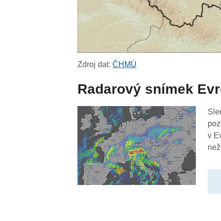
Zdroj dat:
ČHMÚ
Radarový snímek Ev
Sle
poz
v E
než