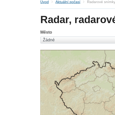
Úvod
Aktuální počasí
Radarové snímky
Radar, radarov
Město