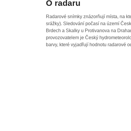
O radaru
Radarové snímky znázorňují místa, na kte
srážky). Sledování počasí na území Česk
Brdech a Skalky u Protivanova na Drahan
provozovatelem je Český hydrometeorolog
barvy, které vyjadřují hodnotu radarové o