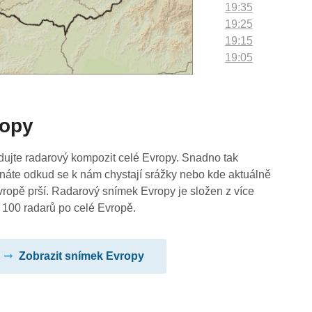
19:35
19:25
19:15
19:05
18:55
18:45
18:35
ropy
18:25
18:15
18:05
dujte radarový kompozit celé Evropy. Snadno tak
17:55
náte odkud se k nám chystají srážky nebo kde aktuálně
17:45
vropě prší. Radarový snímek Evropy je složen z více
17:35
 100 radarů po celé Evropě.
17:25
17:15
Zobrazit snímek Evropy
17:05
16:55
16:45
16:35