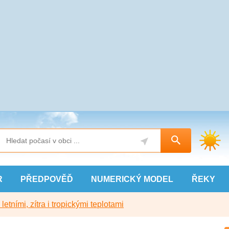
R
PŘEDPOVĚĎ
NUMERICKÝ
MODEL
ŘEKY
etními, zítra i tropickými teplotami