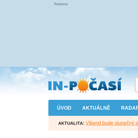
Přejít
na
hlavní
obsah
ÚVOD
AKTUÁLNĚ
RADA
Víkend bude slunečný s l
AKTUALITA: