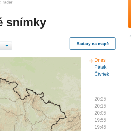
, radar
é snímky
Radary na mapě
Dnes
Pátek
Čtvrtek
20:25
20:15
20:05
19:55
19:45