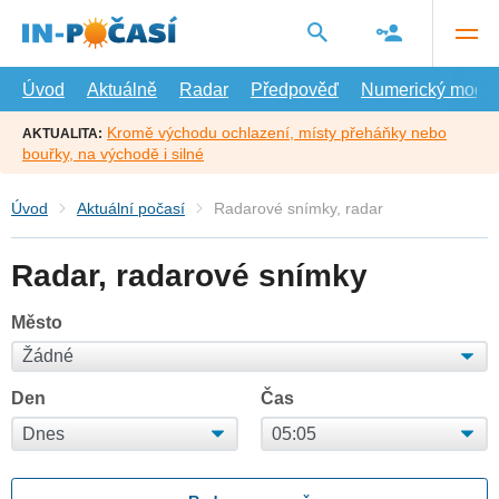
Přejít
na
hlavní
obsah
Úvod
Aktuálně
Radar
Předpověď
Numerický model
Kromě východu ochlazení, místy přeháňky nebo
AKTUALITA:
bouřky, na východě i silné
Úvod
Aktuální počasí
Radarové snímky, radar
Radar, radarové snímky
Město
Den
Čas