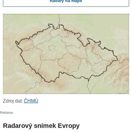
Radary na mapě
Zdroj dat:
ČHMÚ
Radarový snímek Evropy