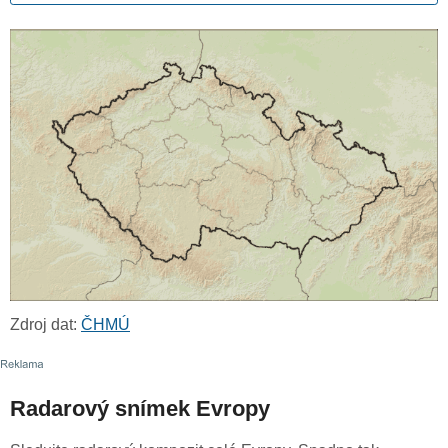
Zdroj dat:
ČHMÚ
Radarový snímek Evropy