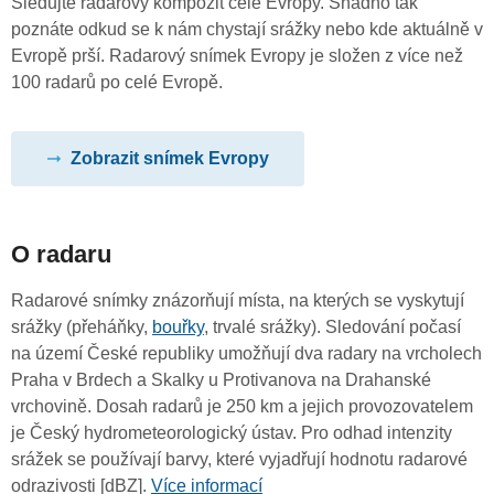
Sledujte radarový kompozit celé Evropy. Snadno tak
poznáte odkud se k nám chystají srážky nebo kde aktuálně v
Evropě prší. Radarový snímek Evropy je složen z více než
100 radarů po celé Evropě.
Zobrazit snímek Evropy
O radaru
Radarové snímky znázorňují místa, na kterých se vyskytují
srážky (přeháňky,
bouřky
, trvalé srážky). Sledování počasí
na území České republiky umožňují dva radary na vrcholech
Praha v Brdech a Skalky u Protivanova na Drahanské
vrchovině. Dosah radarů je 250 km a jejich provozovatelem
je Český hydrometeorologický ústav. Pro odhad intenzity
srážek se používají barvy, které vyjadřují hodnotu radarové
odrazivosti [dBZ].
Více informací