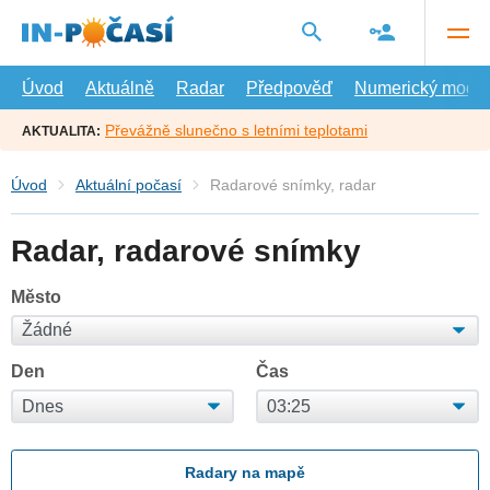
Přejít
na
hlavní
obsah
Úvod
Aktuálně
Radar
Předpověď
Numerický model
Převážně slunečno s letními teplotami
AKTUALITA:
Úvod
Aktuální počasí
Radarové snímky, radar
Radar, radarové snímky
Město
Den
Čas
Radary na mapě