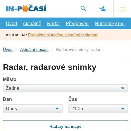
Přejít
na
hlavní
obsah
Úvod
Aktuálně
Radar
Předpověď
Numerický model
Převážně slunečno s letními teplotami
AKTUALITA:
Úvod
Aktuální počasí
Radarové snímky, radar
Radar, radarové snímky
Město
Den
Čas
Radary na mapě