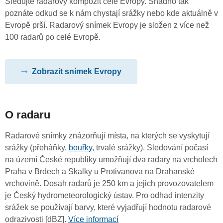
Sledujte radarový kompozit celé Evropy. Snadno tak
poznáte odkud se k nám chystají srážky nebo kde aktuálně v
Evropě prší. Radarový snímek Evropy je složen z více než
100 radarů po celé Evropě.
Zobrazit snímek Evropy
O radaru
Radarové snímky znázorňují místa, na kterých se vyskytují
srážky (přeháňky,
bouřky
, trvalé srážky). Sledování počasí
na území České republiky umožňují dva radary na vrcholech
Praha v Brdech a Skalky u Protivanova na Drahanské
vrchovině. Dosah radarů je 250 km a jejich provozovatelem
je Český hydrometeorologický ústav. Pro odhad intenzity
srážek se používají barvy, které vyjadřují hodnotu radarové
odrazivosti [dBZ].
Více informací