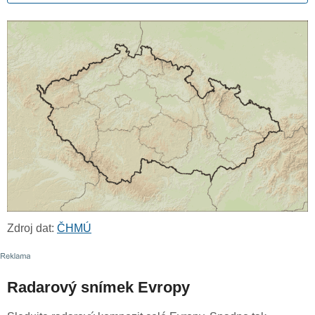
Zdroj dat:
ČHMÚ
Radarový snímek Evropy