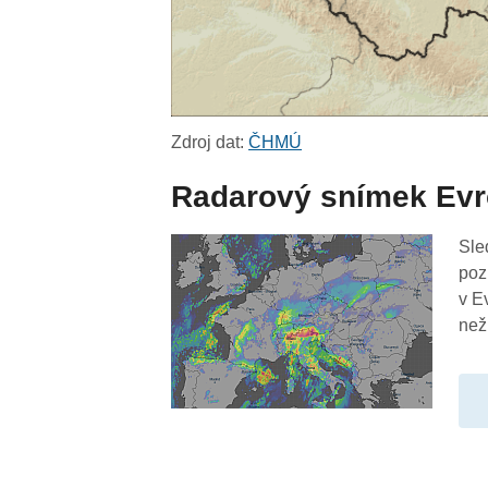
Zdroj dat:
ČHMÚ
Radarový snímek Ev
Sle
poz
v E
než