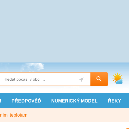
R
PŘEDPOVĚĎ
NUMERICKÝ
MODEL
ŘEKY
ními teplotami