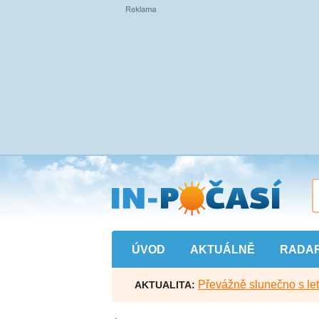
Přejít
na
hlavní
obsah
ÚVOD
AKTUÁLNĚ
RADA
Převážně slunečno s let
AKTUALITA: