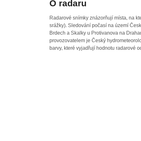
O radaru
Radarové snímky znázorňují místa, na kte
srážky). Sledování počasí na území Česk
Brdech a Skalky u Protivanova na Drahan
provozovatelem je Český hydrometeorolog
barvy, které vyjadřují hodnotu radarové o