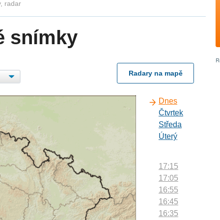
, radar
é snímky
Radary na mapě
Dnes
Čtvrtek
Středa
Úterý
17:15
17:05
16:55
16:45
16:35