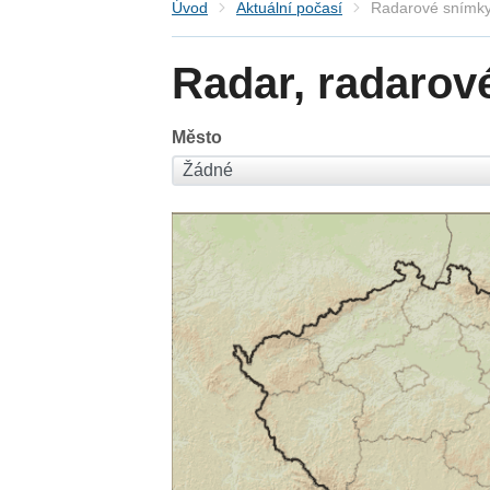
Úvod
Aktuální počasí
Radarové snímky
Radar, radarov
Město