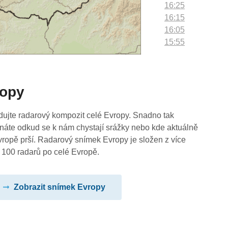
16:25
16:15
16:05
15:55
15:45
15:35
15:25
ropy
15:15
15:05
14:55
dujte radarový kompozit celé Evropy. Snadno tak
14:45
náte odkud se k nám chystají srážky nebo kde aktuálně
14:35
vropě prší. Radarový snímek Evropy je složen z více
14:25
 100 radarů po celé Evropě.
14:15
14:05
Zobrazit snímek Evropy
13:55
13:45
13:35
13:25