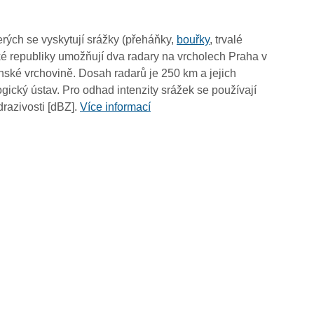
13:15
13:05
rých se vyskytují srážky (přeháňky,
bouřky
, trvalé
12:55
é republiky umožňují dva radary na vrcholech Praha v
12:45
ské vrchovině. Dosah radarů je 250 km a jejich
12:35
ický ústav. Pro odhad intenzity srážek se používají
12:25
drazivosti [dBZ].
Více informací
12:15
12:05
11:55
11:45
11:35
11:25
11:15
11:05
10:55
10:45
10:35
10:25