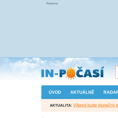
Přejít
na
hlavní
obsah
ÚVOD
AKTUÁLNĚ
RADA
Víkend bude slunečný s l
AKTUALITA: