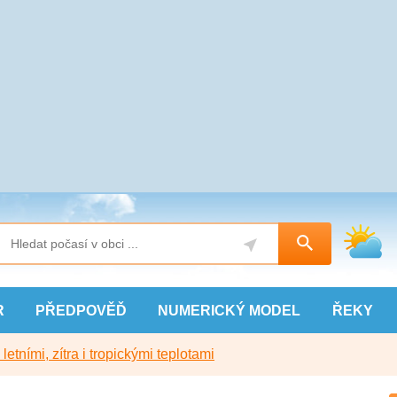
R
PŘEDPOVĚĎ
NUMERICKÝ
MODEL
ŘEKY
etními, zítra i tropickými teplotami