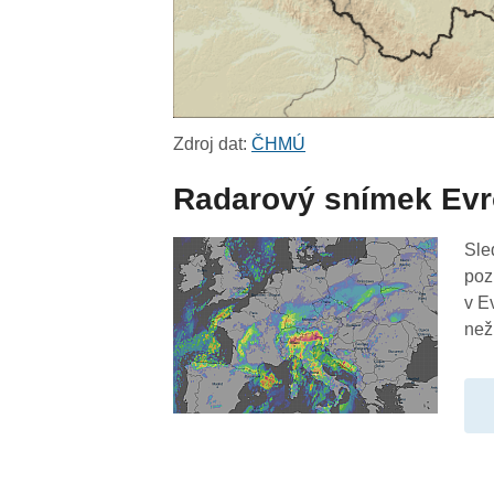
Zdroj dat:
ČHMÚ
Radarový snímek Ev
Sle
poz
v E
než