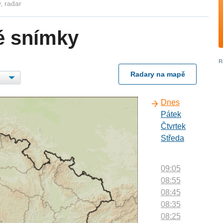
, radar
é snímky
Radary na mapě
Dnes
Pátek
Čtvrtek
Středa
09:05
08:55
08:45
08:35
08:25