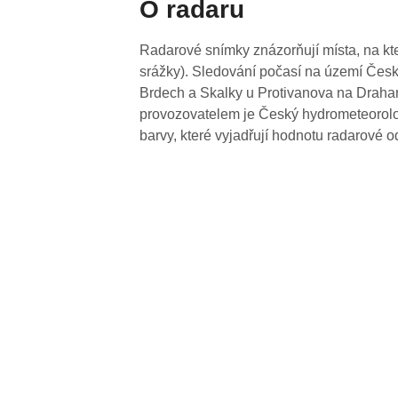
O radaru
Radarové snímky znázorňují místa, na kte
srážky). Sledování počasí na území Česk
Brdech a Skalky u Protivanova na Drahan
provozovatelem je Český hydrometeorolog
barvy, které vyjadřují hodnotu radarové o