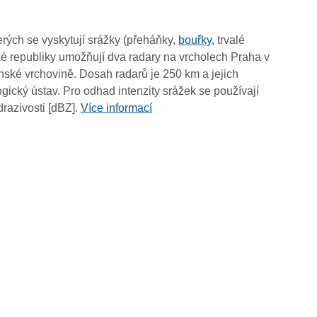
05:05
04:55
rých se vyskytují srážky (přeháňky,
bouřky
, trvalé
04:45
é republiky umožňují dva radary na vrcholech Praha v
04:35
ské vrchovině. Dosah radarů je 250 km a jejich
04:25
ický ústav. Pro odhad intenzity srážek se používají
04:15
drazivosti [dBZ].
Více informací
04:05
03:55
03:45
03:35
03:25
03:15
03:05
02:55
02:45
02:35
02:25
02:15