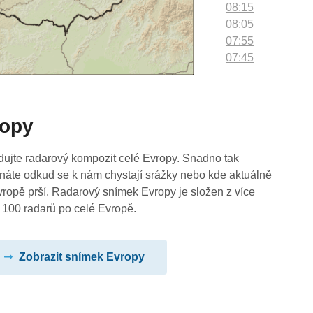
08:15
08:05
07:55
07:45
07:35
07:25
07:15
ropy
07:05
06:55
06:45
dujte radarový kompozit celé Evropy. Snadno tak
06:35
náte odkud se k nám chystají srážky nebo kde aktuálně
06:25
vropě prší. Radarový snímek Evropy je složen z více
06:15
 100 radarů po celé Evropě.
06:05
05:55
Zobrazit snímek Evropy
05:45
05:35
05:25
05:15