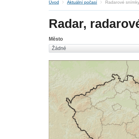
Úvod
Aktuální počasí
Radarové snímky
Radar, radarov
Město