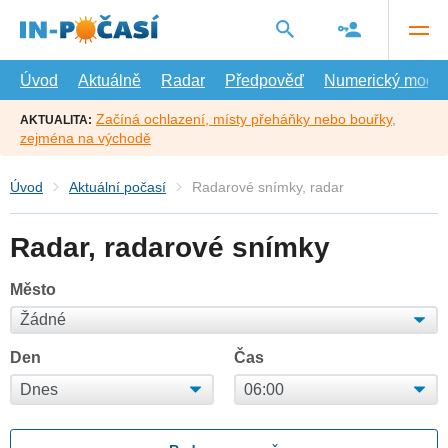
Přejít
na
hlavní
obsah
Úvod
Aktuálně
Radar
Předpověď
Numerický model
Začíná ochlazení, místy přeháňky nebo bouřky,
AKTUALITA:
zejména na východě
Úvod
Aktuální počasí
Radarové snímky, radar
Radar, radarové snímky
Město
Den
Čas