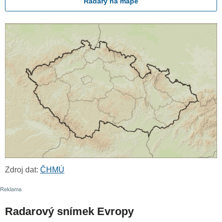
Radary na mapě
Zdroj dat:
ČHMÚ
Radarový snímek Evropy