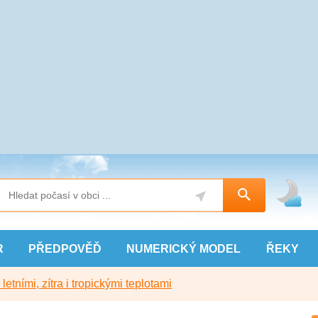
R
PŘEDPOVĚĎ
NUMERICKÝ
MODEL
ŘEKY
etními, zítra i tropickými teplotami