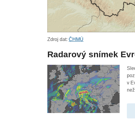
Zdroj dat:
ČHMÚ
Radarový snímek Ev
Sle
poz
v E
než