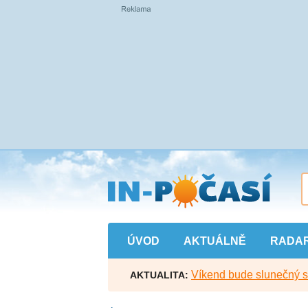
Přejít
na
hlavní
obsah
ÚVOD
AKTUÁLNĚ
RADA
Víkend bude slunečný s l
AKTUALITA: