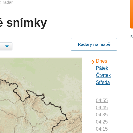
, radar
é snímky
Radary na mapě
Dnes
Pátek
Čtvrtek
Středa
04:55
04:45
04:35
04:25
04:15