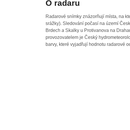
O radaru
Radarové snímky znázorňují místa, na kte
srážky). Sledování počasí na území Česk
Brdech a Skalky u Protivanova na Drahan
provozovatelem je Český hydrometeorolog
barvy, které vyjadřují hodnotu radarové o