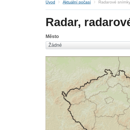
Úvod
Aktuální počasí
Radarové snímky
Radar, radarov
Město