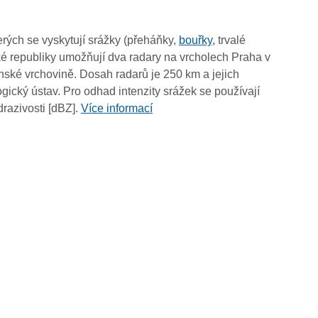
00:55
00:45
rých se vyskytují srážky (přeháňky,
bouřky
, trvalé
00:35
é republiky umožňují dva radary na vrcholech Praha v
00:25
ské vrchovině. Dosah radarů je 250 km a jejich
00:15
ický ústav. Pro odhad intenzity srážek se používají
00:05
drazivosti [dBZ].
Více informací