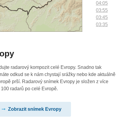
04:05
03:55
03:45
03:35
03:25
03:15
03:05
ropy
02:55
02:45
02:35
dujte radarový kompozit celé Evropy. Snadno tak
02:25
náte odkud se k nám chystají srážky nebo kde aktuálně
02:15
vropě prší. Radarový snímek Evropy je složen z více
02:05
 100 radarů po celé Evropě.
01:55
01:45
Zobrazit snímek Evropy
01:35
01:25
01:15
01:05