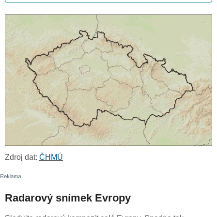
Zdroj dat:
ČHMÚ
Radarový snímek Evropy