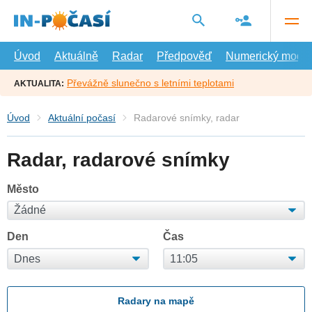
Přejít
na
hlavní
obsah
Úvod
Aktuálně
Radar
Předpověď
Numerický model
Převážně slunečno s letními teplotami
AKTUALITA:
Úvod
Aktuální počasí
Radarové snímky, radar
Radar, radarové snímky
Město
Den
Čas
Radary na mapě