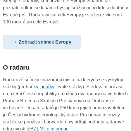
Sledujte radarový kompozit celé Evropy. Snadno tak
poznáte odkud se k nám chystají srážky nebo kde aktuálně v
Evropě prší. Radarový snímek Evropy je složen z více než
100 radarů po celé Evropě.
Zobrazit snímek Evropy
O radaru
Radarové snímky znázorňují místa, na kterých se vyskytují
srážky (přeháňky,
bouřky
, trvalé srážky). Sledování počasí
na území České republiky umožňují dva radary na vrcholech
Praha v Brdech a Skalky u Protivanova na Drahanské
vrchovině. Dosah radarů je 250 km a jejich provozovatelem
je Český hydrometeorologický ústav. Pro odhad intenzity
srážek se používají barvy, které vyjadřují hodnotu radarové
odrazivosti [dBZ].
Více informací