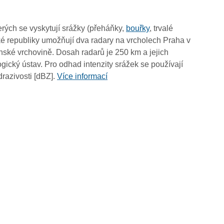
rých se vyskytují srážky (přeháňky,
bouřky
, trvalé
é republiky umožňují dva radary na vrcholech Praha v
ské vrchovině. Dosah radarů je 250 km a jejich
ický ústav. Pro odhad intenzity srážek se používají
drazivosti [dBZ].
Více informací