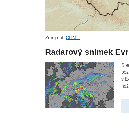
Zdroj dat:
ČHMÚ
Radarový snímek Ev
Sle
poz
v E
než