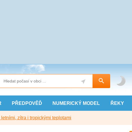
R
PŘEDPOVĚĎ
NUMERICKÝ
MODEL
ŘEKY
etními, zítra i tropickými teplotami