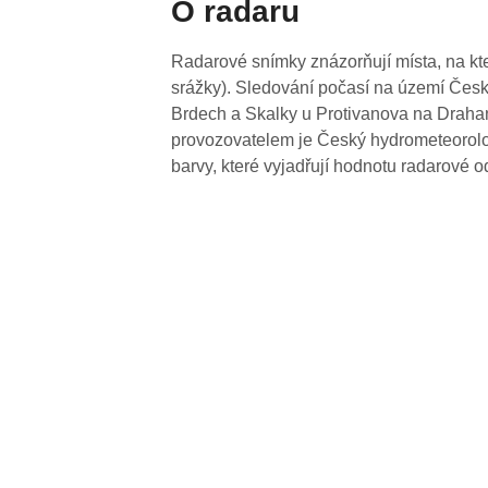
O radaru
Radarové snímky znázorňují místa, na kte
srážky). Sledování počasí na území Česk
Brdech a Skalky u Protivanova na Drahan
provozovatelem je Český hydrometeorolog
barvy, které vyjadřují hodnotu radarové o