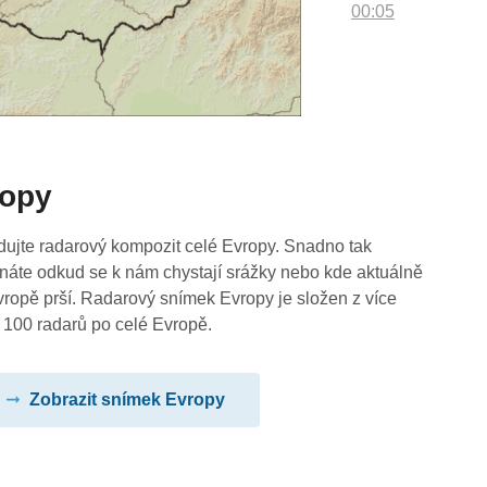
00:05
ropy
dujte radarový kompozit celé Evropy. Snadno tak
náte odkud se k nám chystají srážky nebo kde aktuálně
vropě prší. Radarový snímek Evropy je složen z více
 100 radarů po celé Evropě.
Zobrazit snímek Evropy