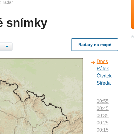
, radar
é snímky
Radary na mapě
Dnes
Pátek
Čtvrtek
Středa
00:55
00:45
00:35
00:25
00:15