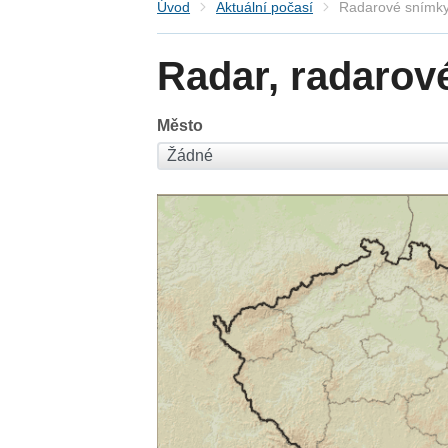
Úvod
Aktuální počasí
Radarové snímky
Radar, radarov
Město