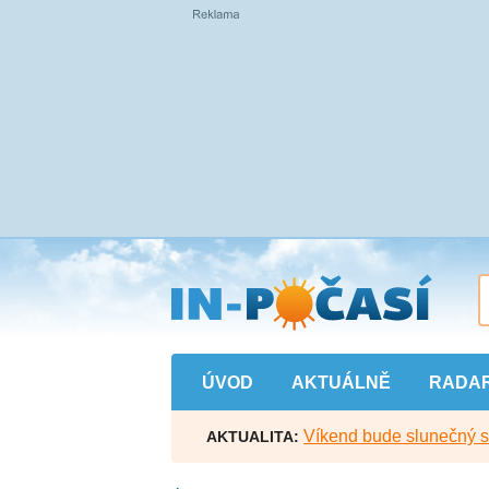
Přejít
na
hlavní
obsah
ÚVOD
AKTUÁLNĚ
RADA
Víkend bude slunečný s l
AKTUALITA: