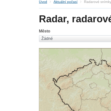
Úvod
Aktuální počasí
Radarové snímky
Radar, radarov
Město