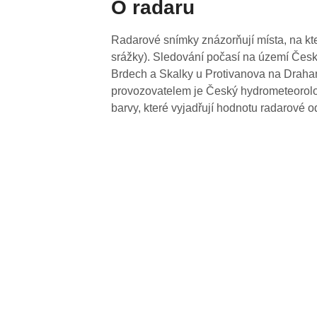
O radaru
Radarové snímky znázorňují místa, na kte
srážky). Sledování počasí na území Česk
Brdech a Skalky u Protivanova na Drahan
provozovatelem je Český hydrometeorolog
barvy, které vyjadřují hodnotu radarové o