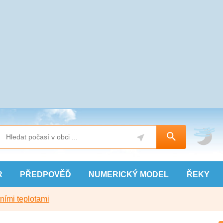
R
PŘEDPOVĚĎ
NUMERICKÝ
MODEL
ŘEKY
ními teplotami