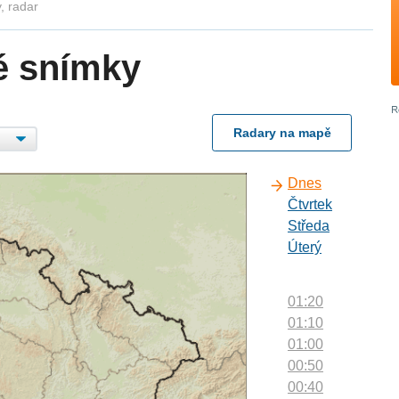
, radar
é snímky
Radary na mapě
Dnes
Čtvrtek
Středa
Úterý
01:20
01:10
01:00
00:50
00:40