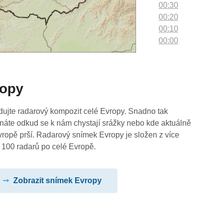
00:30
00:20
00:10
00:00
ropy
dujte radarový kompozit celé Evropy. Snadno tak
náte odkud se k nám chystají srážky nebo kde aktuálně
vropě prší. Radarový snímek Evropy je složen z více
 100 radarů po celé Evropě.
Zobrazit snímek Evropy