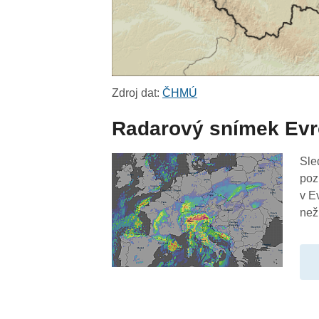
Zdroj dat:
ČHMÚ
Radarový snímek Ev
Sle
poz
v E
než