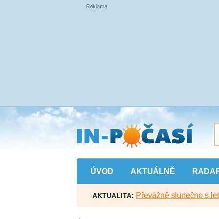
Přejít
na
hlavní
obsah
ÚVOD
AKTUÁLNĚ
RADA
Převážně slunečno s let
AKTUALITA: