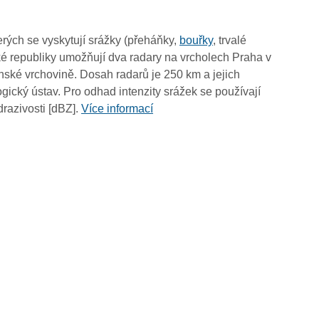
rých se vyskytují srážky (přeháňky,
bouřky
, trvalé
é republiky umožňují dva radary na vrcholech Praha v
ské vrchovině. Dosah radarů je 250 km a jejich
ický ústav. Pro odhad intenzity srážek se používají
drazivosti [dBZ].
Více informací