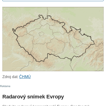
Zdroj dat:
ČHMÚ
Radarový snímek Evropy