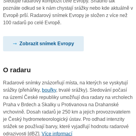
Sledujte radarový kompozit celé Evropy. Snadno tak
poznáte odkud se k nám chystají srážky nebo kde aktuálně v
Evropě prší. Radarový snímek Evropy je složen z více než
100 radarů po celé Evropě.
Zobrazit snímek Evropy
O radaru
Radarové snímky znázorňují místa, na kterých se vyskytují
srážky (přeháňky,
bouřky
, trvalé srážky). Sledování počasí
na území České republiky umožňují dva radary na vrcholech
Praha v Brdech a Skalky u Protivanova na Drahanské
vrchovině. Dosah radarů je 250 km a jejich provozovatelem
je Český hydrometeorologický ústav. Pro odhad intenzity
srážek se používají barvy, které vyjadřují hodnotu radarové
odrazivosti [dBZ].
Více informací