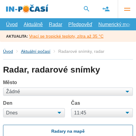
Přejít
na
hlavní
obsah
Úvod
Aktuálně
Radar
Předpověď
Numerický model
Vrací se tropické teploty, zítra až 35 °C
AKTUALITA:
Úvod
Aktuální počasí
Radarové snímky, radar
Radar, radarové snímky
Město
Den
Čas
Radary na mapě