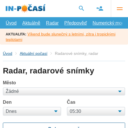
Přejít
na
hlavní
obsah
Úvod
Aktuálně
Radar
Předpověď
Numerický model
Víkend bude slunečný s letními, zítra i tropickými
AKTUALITA:
teplotami
Úvod
Aktuální počasí
Radarové snímky, radar
Radar, radarové snímky
Město
Den
Čas