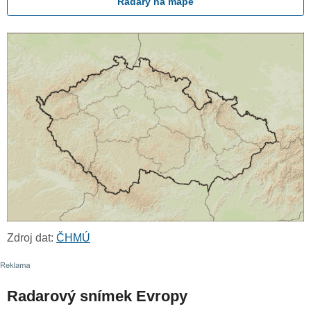
Radary na mapě
Zdroj dat:
ČHMÚ
Radarový snímek Evropy