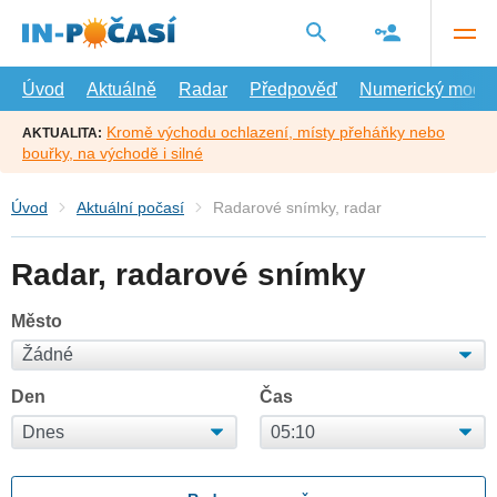
Přejít
na
hlavní
obsah
Úvod
Aktuálně
Radar
Předpověď
Numerický model
Kromě východu ochlazení, místy přeháňky nebo
AKTUALITA:
bouřky, na východě i silné
Úvod
Aktuální počasí
Radarové snímky, radar
Radar, radarové snímky
Město
Den
Čas