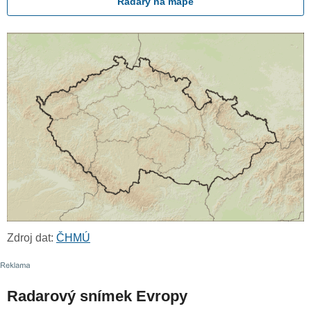
Radary na mapě
Zdroj dat:
ČHMÚ
Radarový snímek Evropy