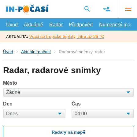
Přejít
na
hlavní
obsah
Úvod
Aktuálně
Radar
Předpověď
Numerický model
Vrací se tropické teploty, zítra až 35 °C
AKTUALITA:
Úvod
Aktuální počasí
Radarové snímky, radar
Radar, radarové snímky
Město
Den
Čas
Radary na mapě