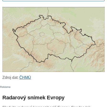
Zdroj dat:
ČHMÚ
Radarový snímek Evropy