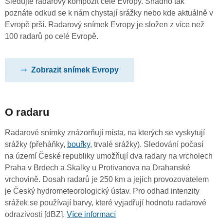
Sledujte radarový kompozit celé Evropy. Snadno tak
poznáte odkud se k nám chystají srážky nebo kde aktuálně v
Evropě prší. Radarový snímek Evropy je složen z více než
100 radarů po celé Evropě.
Zobrazit snímek Evropy
O radaru
Radarové snímky znázorňují místa, na kterých se vyskytují
srážky (přeháňky,
bouřky
, trvalé srážky). Sledování počasí
na území České republiky umožňují dva radary na vrcholech
Praha v Brdech a Skalky u Protivanova na Drahanské
vrchovině. Dosah radarů je 250 km a jejich provozovatelem
je Český hydrometeorologický ústav. Pro odhad intenzity
srážek se používají barvy, které vyjadřují hodnotu radarové
odrazivosti [dBZ].
Více informací